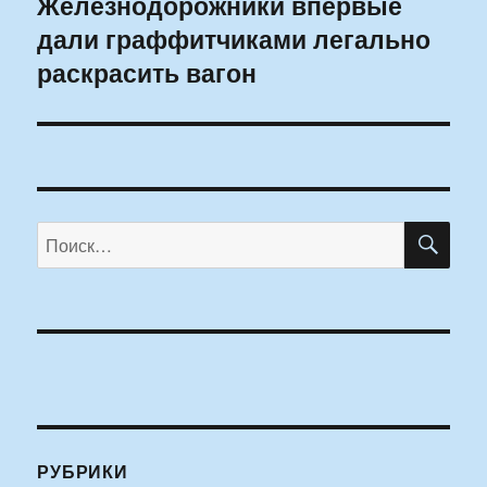
Железнодорожники впервые
Следующая
дали граффитчиками легально
запись:
раскрасить вагон
ПО
Искать:
РУБРИКИ