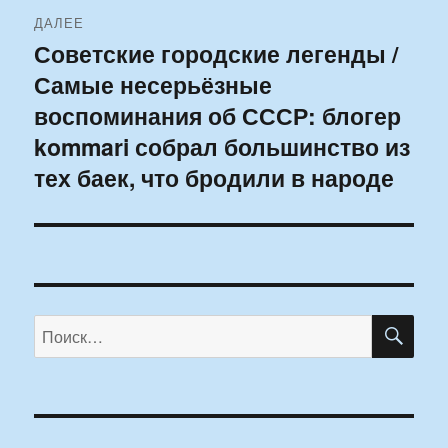
ДАЛЕЕ
Советские городские легенды /
Следующая
Самые несерьёзные
запись:
воспоминания об СССР: блогер
kommari собрал большинство из
тех баек, что бродили в народе
ПО
Искать: