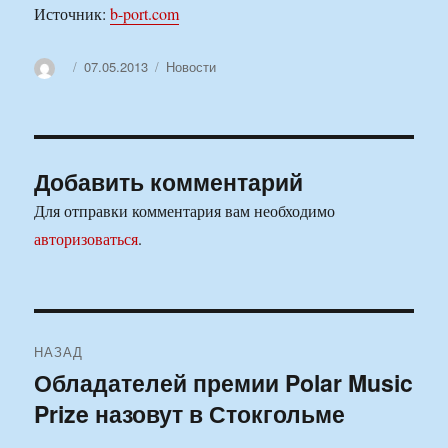
Источник:
b-port.com
Автор
Опубликовано
Рубрики
07.05.2013
Новости
Добавить комментарий
Для отправки комментария вам необходимо
авторизоваться
.
Навигация
НАЗАД
по
Обладателей премии Polar Music
Предыдущая
Prize назовут в Стокгольме
запись:
записям