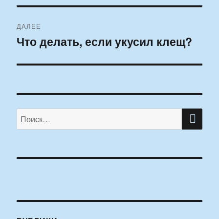
ДАЛЕЕ
Что делать, если укусил клещ?
Следующая
запись:
ПО
Искать: