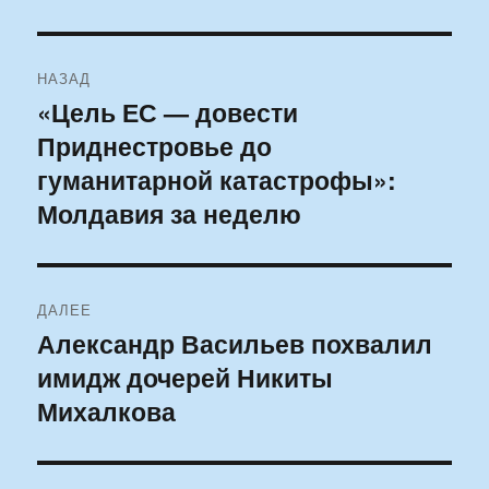
Навигация
НАЗАД
по
«Цель ЕС — довести
Предыдущая
Приднестровье до
запись:
записям
гуманитарной катастрофы»:
Молдавия за неделю
ДАЛЕЕ
Александр Васильев похвалил
Следующая
имидж дочерей Никиты
запись:
Михалкова