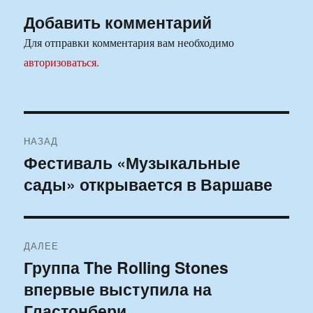
Добавить комментарий
Для отправки комментария вам необходимо
авторизоваться
.
Навигация
НАЗАД
по
Фестиваль «Музыкальные
Предыдущая
сады» открывается в Варшаве
запись:
записям
ДАЛЕЕ
Группа The Rolling Stones
Следующая
впервые выступила на
запись:
Гластонбери