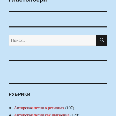
ПО
Искать:
РУБРИКИ
Авторская песня в регионах
(107)
Авторская песня как движение
(120)