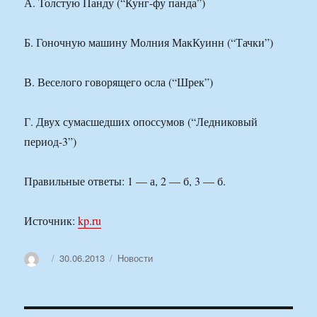
А. Толстую Панду (“Кунг-фу панда”)
Б. Гоночную машину Молния МакКуинн (“Тачки”)
В. Веселого говорящего осла (“Шрек”)
Г. Двух сумасшедших опоссумов (“Ледниковый
период-3”)
Правильные ответы: 1 — а, 2 — б, 3 — б.
Источник:
kp.ru
Автор
Опубликовано
Рубрики
30.06.2013
Новости