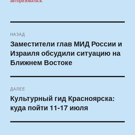
авторизоваться
.
Навигация
НАЗАД
по
Заместители глав МИД России и
Предыдущая
Израиля обсудили ситуацию на
запись:
записям
Ближнем Востоке
ДАЛЕЕ
Культурный гид Красноярска:
Следующая
куда пойти 11-17 июля
запись: