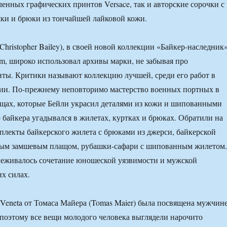
ленных графических принтов Versace, так и авторские сорочки с
ки и брюки из тончайшей лайковой кожи.
hristopher Bailey), в своей новой коллекции «Байкер-наследник
um, широко использовал архивы марки, не забывая про
ты. Критики называют коллекцию лучшей, среди его работ в
ии. По-прежнему неповторимо мастерство военных портных в
щах, которые Бейли украсил деталями из кожи и шипованными
 байкера угадывался в жилетах, куртках и брюках. Обратили на
плекты байкерского жилета с брюками из джерси, байкерской
ным замшевым плащом, рубашки-сафари с шипованным жилетом.
леживалось сочетание юношеской уязвимости и мужской
их силах.
 Veneta от Томаса Майера (Tomas Maier) была посвящена мужчине
поэтому все вещи молодого человека выглядели нарочито