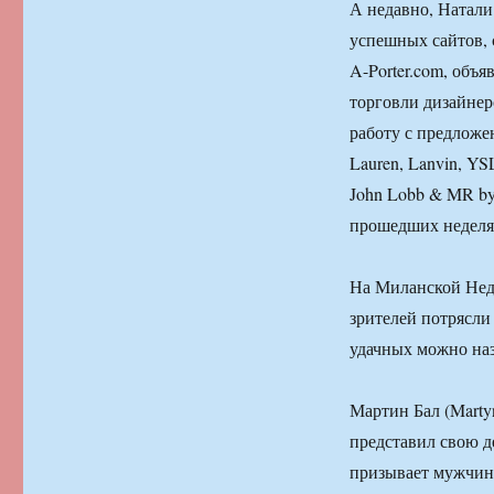
А недавно, Натали 
успешных сайтов, 
A-Porter.com, объя
торговли дизайнер
работу с предложе
Lauren, Lanvin, YSL
John Lobb & MR by
прошедших неделях
На Миланской Неде
зрителей потрясли
удачных можно наз
Мартин Бал (Marty
представил свою 
призывает мужчин 