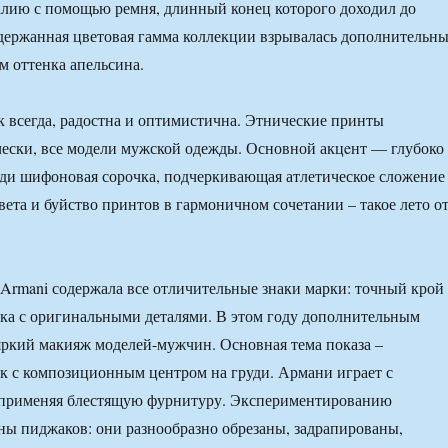
талию с помощью ремня, длинный конец которого доходил до
держанная цветовая гамма коллекции взрывалась дополнительн
 оттенка апельсина.
ак всегда, радостна и оптимистична. Этнические принты
ески, все модели мужской одежды. Основной акцeнт — глубоко
уди шифоновая сорочка, подчеркивающая атлетическое сложение
вета и буйство принтов в гармоничном сочетании – такое лето о
 Armani содержала все отличительные знаки марки: точный крой
ка с оригинальными деталями. В этом году дополнительным
яркий макияж моделей-мужчин. Основная тема показа –
 с композиционным центром на груди. Армани играет с
а применяя блестящую фурнитуру. Экспериментированию
ны пиджаков: они разнообразно обрезаны, задрапированы,