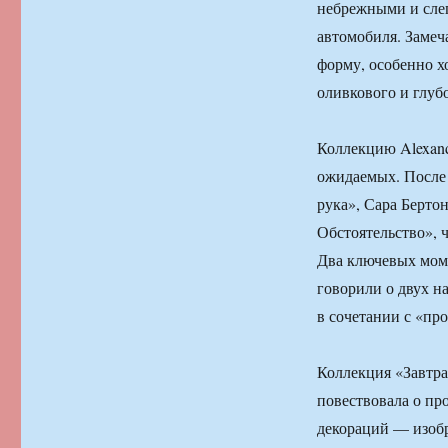
небрежными и слег
автомобиля. Замеча
форму, особенно 
оливкового и глуб
Коллекцию Alexand
ожидаемых. После 
рука», Сара Берто
Обстоятельство», 
Два ключевых моме
говорили о двух н
в сочетании с «пр
Коллекция «Завтрак 
повествовала о пр
декораций — изобр