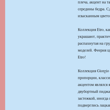
плеча, акцент на 
середины бедра. С
изысканным цветом
Коллекция Etro, к
украшают, практич
распахнутая на гр
моделей. Феерия ц
Etro!
Коллекция Giorgio
пропорции, класси
акцентом являлся 
двубортный пиджак
застежкой, иногд
подверглись лацка