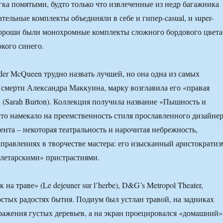
ка помятыми, будто только что извлеченные из недр багажника
тельные комплекты объединяли в себе и гипер-casual, и super-
хороши были монохромные комплекты сложного бордового цвета
окого синего.
er McQueen трудно назвать лучшей, но она одна из самых
смерти Александра Маккуина, марку возглавила его «правая
н (Sarah Burton). Коллекция получила название «Пышность и
что намекало на преемственность стиля прославленного дизайнер
нта – некоторая театральность и нарочитая небрежность,
аправлениях в творчестве мастера: его изысканный аристократиз
олетарскими» пристрастиями.
на траве» (Le dejeuner sur l’herbe), D&G’s Metropol Theater,
остых радостях бытия. Подиум был устлан травой, на задниках
ажения густых деревьев, а на экран проецировался «домашний»