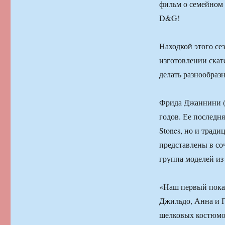
фильм о семейном 
D&G!
Находкой этого се
изготовлении скат
делать разнообраз
Фрида Джаннини (F
годов. Ее последн
Stones, но и трад
представлены в со
группа моделей из
«Наш первый показ
Джильдо, Анна и П
шелковых костюмо