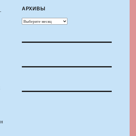
АРХИВЫ
-
Архивы
х
Он