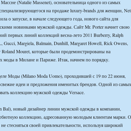
Массне (Natalie Massenet), основательница одного из самых
специализирующегося на продаже luxury-brands для женщин, Net
вила о запуске, в начале следующего года, нового сайта для
скими новинками мужской одежды. Сайт Mr. Porter начнет свою
ний первых линий коллекций весна-лето 2011 Burberry, Ralph
, Gucci, Margiela, Balmain, Dunhill, Margaret Howell, Rick Owens,
 Roland Mouret, которые были продемонстрированы на
 моды в Милане и Париже. Итак, начнем по порядку.
ле Моды (Milano Moda Uomo), проходившей с 19 по 22 июня,
 свежие идеи и предложения именитых брендов. Одной из самы
вать коллекцию мужской одежды Versace.
n Bal), новый дизайнер линии мужской одежды в компании,
дебютную коллекцию, адресованную молодым клиентам марки. 
не стесняться своей привлекательности, используя широкий