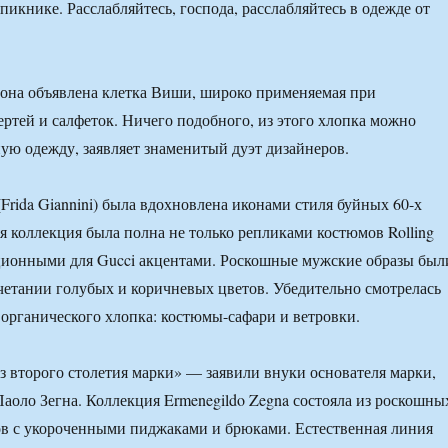
пикнике. Расслабляйтесь, господа, расслабляйтесь в одежде от
зона объявлена клетка Виши, широко применяемая при
ертей и салфеток. Ничего подобного, из этого хлопка можно
ную одежду, заявляет знаменитый дуэт дизайнеров.
rida Giannini) была вдохновлена иконами стиля буйных 60-х
яя коллекция была полна не только репликами костюмов Rolling
иционными для Gucci акцентами. Роскошные мужские образы был
четании голубых и коричневых цветов. Убедительно смотрелась
 органического хлопка: костюмы-сафари и ветровки.
 второго столетия марки» — заявили внуки основателя марки,
аоло Зегна. Коллекция Ermenegildo Zegna состояла из роскошны
в с укороченными пиджаками и брюками. Естественная линия