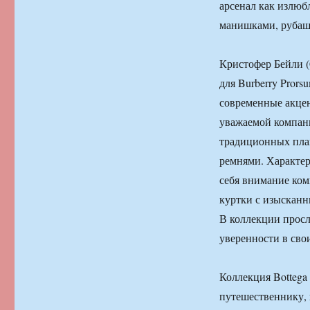
арсенал как излюб
манишками, рубаш
Кристофер Бейли (C
для Burberry Prors
современные акцен
уважаемой компан
традиционных пла
ремнями. Характер
себя внимание ком
куртки с изыскан
В коллекции прос
уверенности в сво
Коллекция Bottega
путешественнику, 