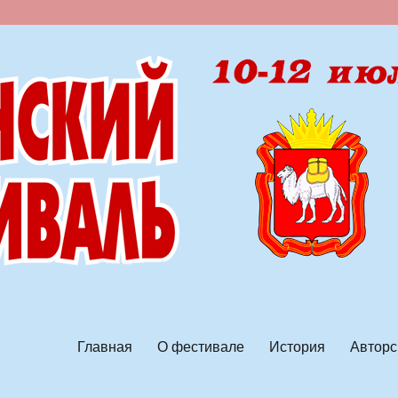
ской песни
Главная
О фестивале
История
Авторс