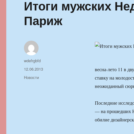
Итоги мужских Не
Париж
Автор
wdefrgbfd
Опубликовано
12.06.2013
весна-лето 11 в д
Рубрики
Новости
ставку на молодост
неожиданный сюр
Последние исследо
— на прошедших Н
обилие дизайнерск