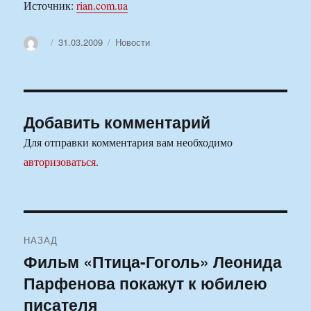
Источник:
rian.com.ua
Автор
Опубликовано
Рубрики
31.03.2009
Новости
Добавить комментарий
Для отправки комментария вам необходимо
авторизоваться
.
Навигация
НАЗАД
по
Фильм «Птица-Гоголь» Леонида
Предыдущая
Парфенова покажут к юбилею
запись:
записям
писателя