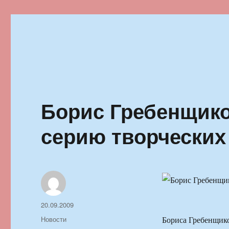
Ильменский фестиваль автор
Борис Гребенщико
серию творческих
Автор
Опубликовано
20.09.2009
Рубрики
Новости
Бориса Гребенщико