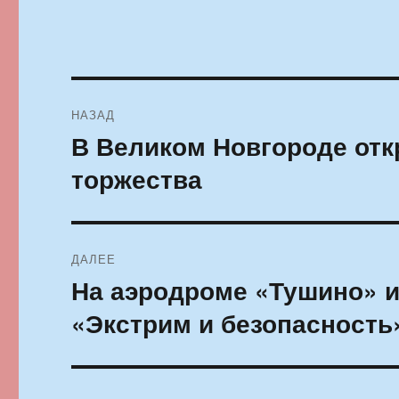
Навигация
НАЗАД
по
В Великом Новгороде от
Предыдущая
запись:
записям
торжества
ДАЛЕЕ
На аэродроме «Тушино» и
Следующая
запись:
«Экстрим и безопасность