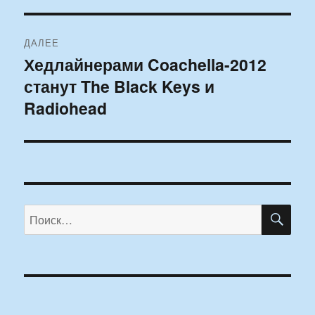
ДАЛЕЕ
Хедлайнерами Coachella-2012
Следующая
станут The Black Keys и
запись:
Radiohead
ПО
Искать: