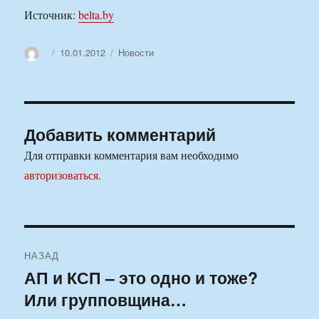
Источник:
belta.by
Автор
Опубликовано
Рубрики
10.01.2012
Новости
Добавить комментарий
Для отправки комментария вам необходимо
авторизоваться
.
Навигация
НАЗАД
по
АП и КСП – это одно и тоже?
Предыдущая
Или групповщина…
запись:
записям