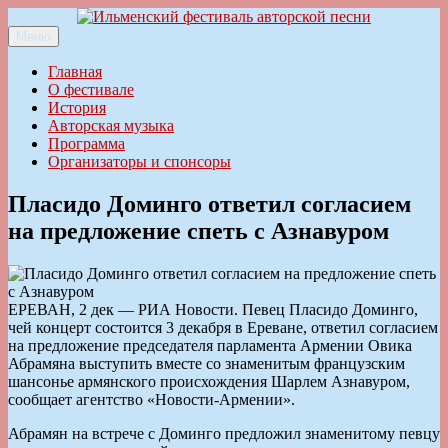
Перейти
к
Меню
Ильменский фестиваль авторской песни
содержимому
Главная
О фестивале
История
Авторская музыка
Программа
Организаторы и спонсоры
Пласидо Доминго ответил согласием
на предложение спеть с Азнавуром
ЕРЕВАН, 2 дек — РИА Новости. Певец Пласидо Доминго,
чей концерт состоится 3 декабря в Ереване, ответил согласием
на предложение председателя парламента Армении Овика
Абрамяна выступить вместе со знаменитым французским
шансонье армянского происхождения Шарлем Азнавуром,
сообщает агентство «Новости-Армении».
Абрамян на встрече с Доминго предложил знаменитому певцу