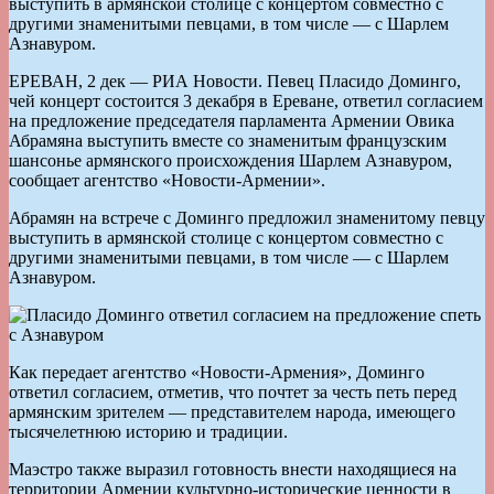
выступить в армянской столице с концертом совместно с
другими знаменитыми певцами, в том числе — с Шарлем
Азнавуром.
ЕРЕВАН, 2 дек — РИА Новости. Певец Пласидо Доминго,
чей концерт состоится 3 декабря в Ереване, ответил согласием
на предложение председателя парламента Армении Овика
Абрамяна выступить вместе со знаменитым французским
шансонье армянского происхождения Шарлем Азнавуром,
сообщает агентство «Новости-Армении».
Абрамян на встрече с Доминго предложил знаменитому певцу
выступить в армянской столице с концертом совместно с
другими знаменитыми певцами, в том числе — с Шарлем
Азнавуром.
Как передает агентство «Новости-Армения», Доминго
ответил согласием, отметив, что почтет за честь петь перед
армянским зрителем — представителем народа, имеющего
тысячелетнюю историю и традиции.
Маэстро также выразил готовность внести находящиеся на
территории Армении культурно-исторические ценности в