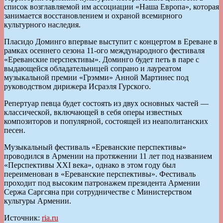
список возглавляемой им ассоциации «Наша Европа», которая
занимается восстановлением и охраной всемирного
культурного наследия.
Пласидо Доминго впервые выступит с концертом в Ереване в
рамках осеннего сезона 11-ого международного фестиваля
«Ереванские перспективы». Доминго будет петь в паре с
выдающейся обладательницей сопрано и лауреатом
музыкальной премии «Грэмми» Анной Мартинес под
руководством дирижера Исраэля Гурского.
Репертуар певца будет состоять из двух основных частей —
классической, включающей в себя оперы известных
композиторов и популярной, состоящей из неаполитанских
песен.
Музыкальный фестиваль «Ереванские перспективы»
проводился в Армении на протяжении 11 лет под названием
«Перспективы XXI века», однако в этом году был
переименован в «Ереванские перспективы». Фестиваль
проходит под высоким патронажем президента Армении
Сержа Саргсяна при сотрудничестве с Министерством
культуры Армении.
Источник:
ria.ru