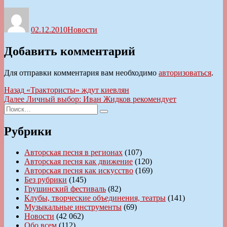
Автор
Опубликовано
Рубрики
02.12.2010
Новости
Добавить комментарий
Для отправки комментария вам необходимо
авторизоваться
.
Навигация
Предыдущая
Назад
«Трактористы» ждут киевлян
запись:
Следующая
Далее
Личный выбор: Иван Жидков рекомендует
по
Искать:
запись:
Поиск
записям
Рубрики
Авторская песня в регионах
(107)
Авторская песня как движение
(120)
Авторская песня как искусство
(169)
Без рубрики
(145)
Грушинский фестиваль
(82)
Клубы, творческие объединения, театры
(141)
Музыкальные инструменты
(69)
Новости
(42 062)
Обо всем
(112)