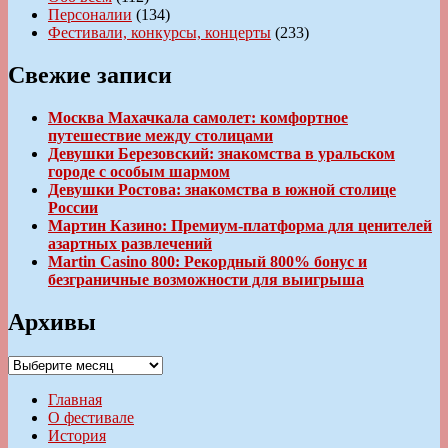
Персоналии
(134)
Фестивали, конкурсы, концерты
(233)
Свежие записи
Москва Махачкала самолет: комфортное
путешествие между столицами
Девушки Березовский: знакомства в уральском
городе с особым шармом
Девушки Ростова: знакомства в южной столице
России
Мартин Казино: Премиум-платформа для ценителей
азартных развлечений
Martin Casino 800: Рекордный 800% бонус и
безграничные возможности для выигрыша
Архивы
Архивы
Главная
О фестивале
История