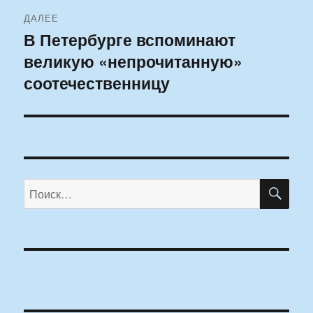
ДАЛЕЕ
В Петербурге вспоминают
Следующая
великую «непрочитанную»
запись:
соотечественницу
ПО
Искать: