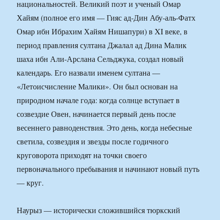
национальностей. Великий поэт и ученый Омар
Хайям (полное его имя — Гияс ад-Дин Абу-аль-Фатх
Омар ибн Ибрахим Хайям Нишапури) в XI веке, в
период правления султана Джалал ад Дина Малик
шаха ибн Али-Арслана Сельджука, создал новый
календарь. Его назвали именем султана —
«Летоисчисление Малики». Он был основан на
природном начале года: когда солнце вступает в
созвездие Овен, начинается первый день после
весеннего равноденствия. Это день, когда небесные
светила, созвездия и звезды после годичного
круговорота приходят на точки своего
первоначального пребывания и начинают новый путь
— круг.
Наурыз — исторически сложившийся тюркский