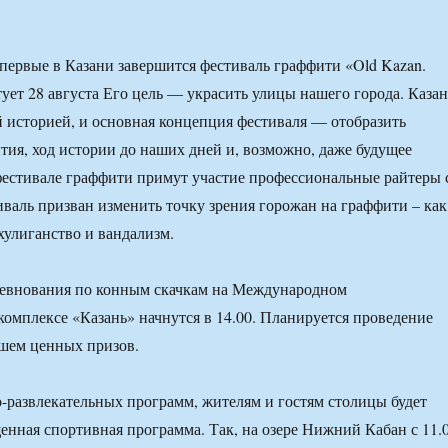
впервые в Казани завершится фестиваль граффити «Old Kazan.
тует 28 августа Его цель — украсить улицы нашего города. Казан
 историей, и основная концепция фестиваля — отобразить
тия, ход истории до наших дней и, возможно, даже будущее
фестивале граффити примут участие профессиональные райтеры 
иваль призван изменить точку зрения горожан на граффити – как
 хулиганство и вандализм.
евнования по конным скачкам на Международном
омплексе «Казань» начнутся в 14.00. Планируется проведение
ышем ценных призов.
развлекательных программ, жителям и гостям столицы будет
нная спортивная программа. Так, на озере Нижний Кабан с 11.