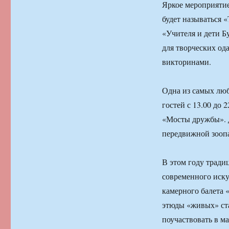
Яркое мероприятие 
будет называться 
«Учителя и дети Б
для творческих од
викторинами.
Одна из самых лю
гостей с 13.00 до 
«Мосты дружбы». Д
передвижной зоопа
В этом году тради
современного иску
камерного балета 
этюды «живых» ста
поучаствовать в м