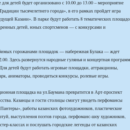
для детей будет организовано с 10.00 до 13.00 – мероприятие
«Традиции тысячелетнего города», в его рамках пройдет игра
удущей Казани». В парке будут работать 8 тематических площадо
аренных детей, юных спортсменов — с конкурсами и
бимых горожанами площадок — набережная Булака — ждет
22.00. Здесь развернутся народные гулянья и концертная програм
ля детей будут работать игровые площадки, аттракционы,
рк, аниматоры, проводиться конкурсы, ролевые игры.
ционная площадка на ул.Баумана превратится в Арт-проспект
сства. Казанцы и гости столицы смогут увидеть перфомансы
«Пантеры», работы казанских фотохудожников, пластические
туй, выступления поэтов города, перфоманс-шоу художников,
астер-классах и послушать городские легенды от казанских