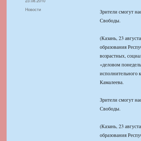
Автор
Опубликовано
23.08.2010
Рубрики
Новости
Зрители смогут н
Свободы.
(Казань, 23 авгус
образования Респу
возрастных, социа
«деловом понедель
исполнительного к
Камалеева.
Зрители смогут н
Свободы.
(Казань, 23 авгус
образования Респу