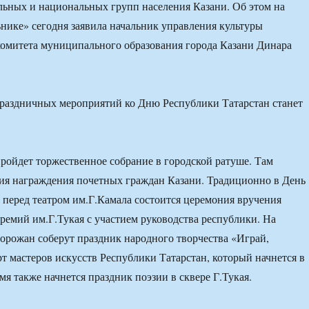
льных и национальных групп населения Казани. Об этом на
нике» сегодня заявила начальник управления культуры
омитета муниципального образования города Казани Динара
пройдет торжественное собрание в городской ратуше. Там
ия награждения почетных граждан Казани. Традиционно в День
 перед театром им.Г.Камала состоится церемония вручения
ремий им.Г.Тукая с участием руководства республики. На
горожан соберут праздник народного творчества «Играй,
рт мастеров искусств Республики Татарстан, который начнется в
емя также начнется праздник поэзии в сквере Г.Тукая.