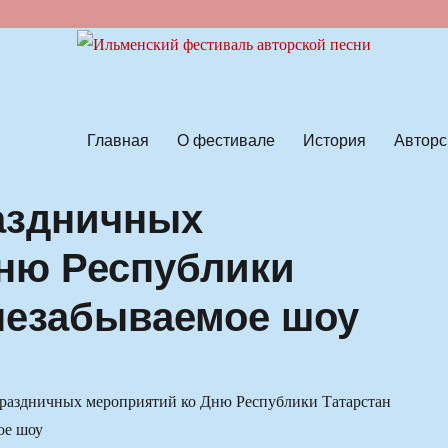
ской песни
Главная
О фестивале
История
Авторс
аздничных
ню Республики
 незабываемое шоу