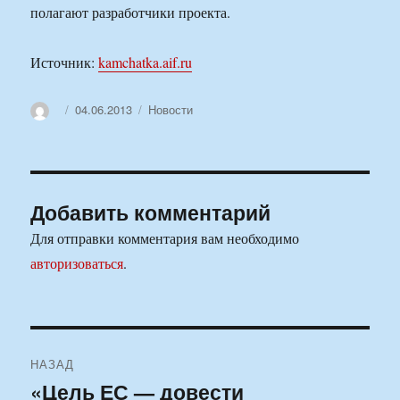
полагают разработчики проекта.
Источник:
kamchatka.aif.ru
Автор
Опубликовано
Рубрики
04.06.2013
Новости
Добавить комментарий
Для отправки комментария вам необходимо
авторизоваться
.
Навигация
НАЗАД
по
«Цель ЕС — довести
Предыдущая