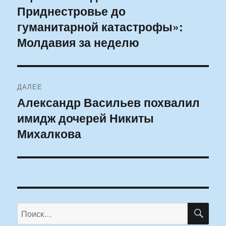
Приднестровье до
запись:
записям
гуманитарной катастрофы»:
Молдавия за неделю
ДАЛЕЕ
Александр Васильев похвалил
Следующая
имидж дочерей Никиты
запись:
Михалкова
ПО
Искать: