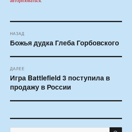
авторизоваться
.
Навигация
НАЗАД
по
Божья дудка Глеба Горбовского
Предыдущая
запись:
записям
ДАЛЕЕ
Игра Battlefield 3 поступила в
Следующая
продажу в России
запись:
ПО
Искать: