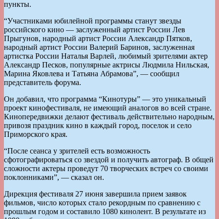
пункты.
“Участниками юбилейной программы станут звезды
российского кино — заслуженный артист России Лев
Прыгунов, народный артист России Александр Пятков,
народный артист России Валерий Баринов, заслуженная
артистка России Наталья Варлей, любимый зрителями актер
Александр Песков, популярные актрисы Людмила Нильская,
Марина Яковлева и Татьяна Абрамова”, — сообщил
представитель форума.
Он добавил, что программа “Кинотуры” — это уникальный
проект кинофестиваля, не имеющий аналогов во всей стране.
Кинопередвижки делают фестиваль действительно народным,
привозя праздник кино в каждый город, поселок и село
Приморского края.
“После сеанса у зрителей есть возможность
сфотографироваться со звездой и получить автограф. В общей
сложности актеры проведут 70 творческих встреч со своими
поклонниками”, — сказал он.
Дирекция фестиваля 27 июня завершила прием заявок
фильмов, число которых стало рекордным по сравнению с
прошлым годом и составило 1080 кинолент. В результате из