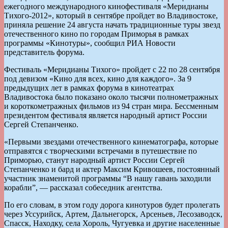
ежегодного международного кинофестиваля «Меридианы
Тихого-2012», который в сентябре пройдет во Владивостоке,
приняла решение 24 августа начать традиционные туры звезд
отечественного кино по городам Приморья в рамках
программы «Кинотуры», сообщил РИА Новости
представитель форума.
Фестиваль «Меридианы Тихого» пройдет с 22 по 28 сентября
под девизом «Кино для всех, кино для каждого». За 9
предыдущих лет в рамках форума в кинотеатрах
Владивостока было показано около тысячи полнометражных
и короткометражных фильмов из 94 стран мира. Бессменным
президентом фестиваля является народный артист России
Сергей Степанченко.
«Первыми звездами отечественного кинематографа, которые
отправятся с творческими встречами в путешествие по
Приморью, станут народный артист России Сергей
Степанченко и бард и актер Максим Кривошеев, постоянный
участник знаменитой программы “В нашу гавань заходили
корабли”, — рассказал собеседник агентства.
По его словам, в этом году дорога кинотуров будет пролегать
через Уссурийск, Артем, Дальнегорск, Арсеньев, Лесозаводск,
Спасск, Находку, села Хороль, Чугуевка и другие населенные