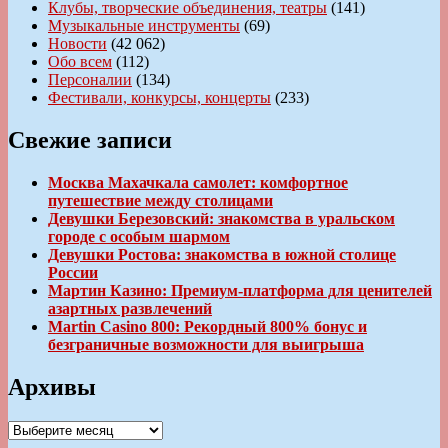
Клубы, творческие объединения, театры
(141)
Музыкальные инструменты
(69)
Новости
(42 062)
Обо всем
(112)
Персоналии
(134)
Фестивали, конкурсы, концерты
(233)
Свежие записи
Москва Махачкала самолет: комфортное
путешествие между столицами
Девушки Березовский: знакомства в уральском
городе с особым шармом
Девушки Ростова: знакомства в южной столице
России
Мартин Казино: Премиум-платформа для ценителей
азартных развлечений
Martin Casino 800: Рекордный 800% бонус и
безграничные возможности для выигрыша
Архивы
Архивы