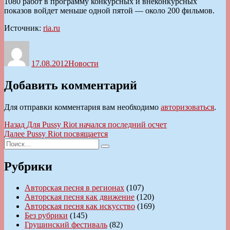
1080 работ в программу конкурсных и внеконкурсных
показов войдет меньше одной пятой — около 200 фильмов.
Источник:
ria.ru
Автор
Опубликовано
Рубрики
17.08.2012
Новости
Добавить комментарий
Для отправки комментария вам необходимо
авторизоваться
.
Навигация
Предыдущая
Назад
Для Pussy Riot начался последний осчет
запись:
Следующая
Далее
Pussy Riot посвящается
по
Искать:
запись:
Поиск
записям
Рубрики
Авторская песня в регионах
(107)
Авторская песня как движение
(120)
Авторская песня как искусство
(169)
Без рубрики
(145)
Грушинский фестиваль
(82)