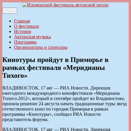
Перейти
к
Меню
Ильменский фестиваль авторской песни
содержимому
Главная
О фестивале
История
Авторская музыка
Программа
Организаторы и спонсоры
Кинотуры пройдут в Приморье в
рамках фестиваля «Меридианы
Тихого»
ВЛАДИВОСТОК, 17 авг — РИА Новости. Дирекция
ежегодного международного кинофестиваля «Меридианы
Тихого-2012», который в сентябре пройдет во Владивостоке,
приняла решение 24 августа начать традиционные туры звезд
отечественного кино по городам Приморья в рамках
программы «Кинотуры», сообщил РИА Новости
представитель форума.
ВЛАДИВОСТОК, 17 авг — РИА Новости. Дирекция