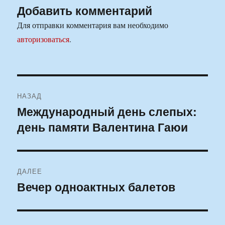
Добавить комментарий
Для отправки комментария вам необходимо
авторизоваться
.
Навигация
НАЗАД
по
Международный день слепых:
Предыдущая
день памяти Валентина Гаюи
запись:
записям
ДАЛЕЕ
Вечер одноактных балетов
Следующая
запись: