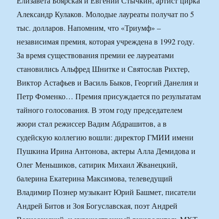
Елизавета Боярская и Евгений Стычкин, артист цирка
Александр Кулаков. Молодые лауреаты получат по 5
тыс. долларов. Напомним, что «Триумф» –
независимая премия, которая учреждена в 1992 году.
За время существования премии ее лауреатами
становились Альфред Шнитке и Святослав Рихтер,
Виктор Астафьев и Василь Быков, Георгий Данелия и
Петр Фоменко… Премия присуждается по результатам
тайного голосования. В этом году председателем
жюри стал режиссер Вадим Абдрашитов, а в
судейскую коллегию вошли: директор ГМИИ имени
Пушкина Ирина Антонова, актеры Алла Демидова и
Олег Меньшиков, сатирик Михаил Жванецкий,
балерина Екатерина Максимова, телеведущий
Владимир Познер музыкант Юрий Башмет, писатели
Андрей Битов и Зоя Богуславская, поэт Андрей