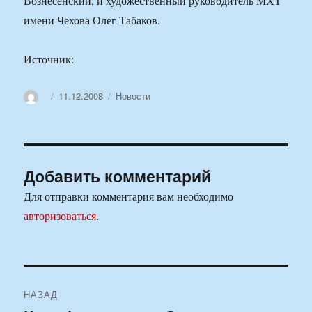
Вознесенский, и художественный руководитель МХТ
имени Чехова Олег Табаков.
Источник:
Автор
Опубликовано
Рубрики
11.12.2008
Новости
Добавить комментарий
Для отправки комментария вам необходимо
авторизоваться
.
Навигация
НАЗАД
по