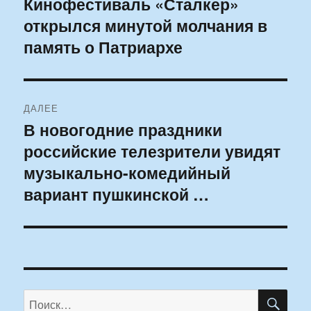
Кинофестиваль «Сталкер»
Предыдущая
открылся минутой молчания в
запись:
записям
память о Патриархе
ДАЛЕЕ
В новогодние праздники
Следующая
российские телезрители увидят
запись:
музыкально-комедийный
вариант пушкинской …
ПО
Искать: