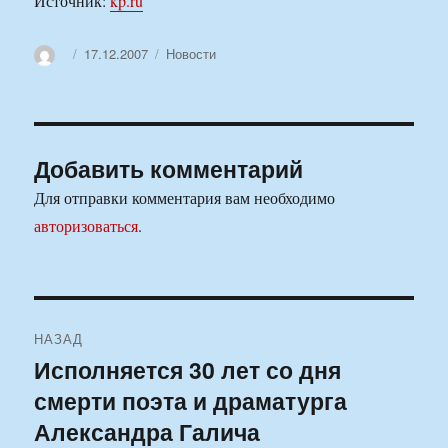
Источник:
kp.ru
Автор
Опубликовано
Рубрики
17.12.2007
Новости
Добавить комментарий
Для отправки комментария вам необходимо
авторизоваться
.
Навигация
НАЗАД
по
Исполняется 30 лет со дня
Предыдущая
смерти поэта и драматурга
запись:
записям
Александра Галича