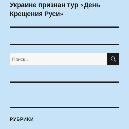
Украине признан тур «День
запись:
Крещения Руси»
ПО
Искать:
РУБРИКИ