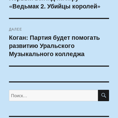
«Ведьмак 2. Убийцы королей»
запись:
записям
ДАЛЕЕ
Коган: Партия будет помогать
Следующая
развитию Уральского
запись:
Музыкального колледжа
ПО
Искать: