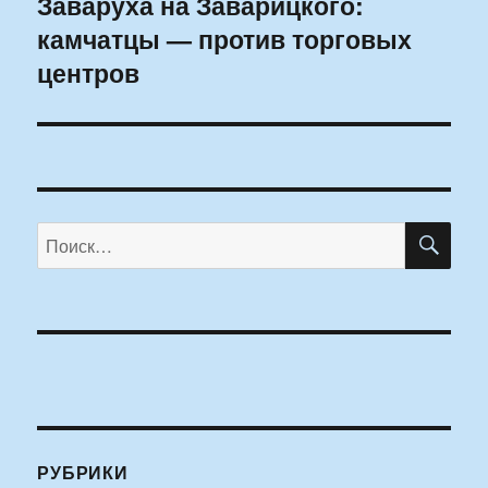
Заваруха на Заварицкого:
Следующая
камчатцы — против торговых
запись:
центров
ПО
Искать:
РУБРИКИ