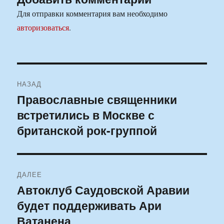
Для отправки комментария вам необходимо
авторизоваться
.
Навигация
НАЗАД
по
Православные священники
Предыдущая
встретились в Москве с
запись:
записям
британской рок-группой
ДАЛЕЕ
Автоклуб Саудовской Аравии
Следующая
будет поддерживать Ари
запись:
Ватанена