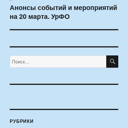
Анонсы событий и мероприятий
Следующая
на 20 марта. УрФО
запись:
ПО
Искать:
РУБРИКИ