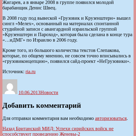
Жигарев, а в январе 2008 в группе появился молодой
барабанщик Денис Швец.
В 2008 году под вывеской «Грузовик и Крузенштерн» вышел
сингл «Мелех», основанный на материалах спонтанной
студийной записи с авангардной израильской группой
«Крузенштерн и Пароход», которая была сделана в конце тура
«…иДМГ» по Израилю в 2006 году.
Кроме того, из большого количества текстов Слепакова,
которые, по общему мнению, не совсем точно вписывались в
«грузовиконцепцию», появился сайд-проект «НеГрузовики».
Источник:
ria.ru
Автор
Опубликовано
Рубрики
10.06.2013
Новости
Добавить комментарий
Для отправки комментария вам необходимо
авторизоваться
.
Навигация
Предыдущая
Назад
Британский МИД: Успехи сирийских войск не
запись:
способствуют проведению Женевы-2