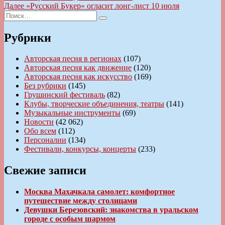
по
Следующая
Далее
«Русский Букер» огласит лонг-лист 10 июля
записям
Искать:
запись:
Поиск
Рубрики
Авторская песня в регионах
(107)
Авторская песня как движение
(120)
Авторская песня как искусство
(169)
Без рубрики
(145)
Грушинский фестиваль
(82)
Клубы, творческие объединения, театры
(141)
Музыкальные инструменты
(69)
Новости
(42 062)
Обо всем
(112)
Персоналии
(134)
Фестивали, конкурсы, концерты
(233)
Свежие записи
Москва Махачкала самолет: комфортное
путешествие между столицами
Девушки Березовский: знакомства в уральском
городе с особым шармом