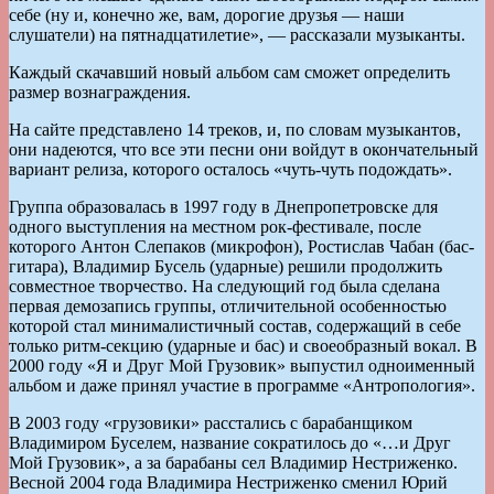
себе (ну и, конечно же, вам, дорогие друзья — наши
слушатели) на пятнадцатилетие», — рассказали музыканты.
Каждый скачавший новый альбом сам сможет определить
размер вознаграждения.
На сайте представлено 14 треков, и, по словам музыкантов,
они надеются, что все эти песни они войдут в окончательный
вариант релиза, которого осталось «чуть-чуть подождать».
Группа образовалась в 1997 году в Днепропетровске для
одного выступления на местном рок-фестивале, после
которого Антон Слепаков (микрофон), Ростислав Чабан (бас-
гитара), Владимир Бусель (ударные) решили продолжить
совместное творчество. На следующий год была сделана
первая демозапись группы, отличительной особенностью
которой стал минималистичный состав, содержащий в себе
только ритм-секцию (ударные и бас) и своеобразный вокал. В
2000 году «Я и Друг Мой Грузовик» выпустил одноименный
альбом и даже принял участие в программе «Антропология».
В 2003 году «грузовики» расстались с барабанщиком
Владимиром Буселем, название сократилось до «…и Друг
Мой Грузовик», а за барабаны сел Владимир Нестриженко.
Весной 2004 года Владимира Нестриженко сменил Юрий