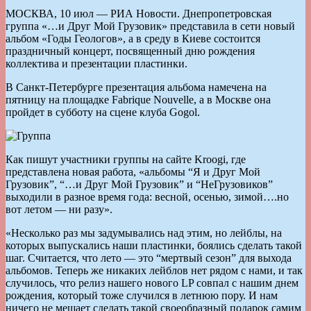
МОСКВА, 10 июл — РИА Новости. Днепропетровская
группа «…и Друг Мой Грузовик» представила в сети новый
альбом «Годы Геологов», а в среду в Киеве состоится
праздничный концерт, посвященный дню рождения
коллектива и презентации пластинки.
В Санкт-Петербурге презентация альбома намечена на
пятницу на площадке Fabrique Nouvelle, а в Москве она
пройдет в субботу на сцене клуба Gogol.
Как пишут участники группы на сайте Kroogi, где
представлена новая работа, «альбомы “Я и Друг Мой
Грузовик”, “…и Друг Мой Грузовик” и “НеГрузовиков”
выходили в разное время года: весной, осенью, зимой….но
вот летом — ни разу».
«Несколько раз мы задумывались над этим, но лейблы, на
которых выпускались наши пластинки, боялись сделать такой
шаг. Считается, что лето — это “мертвый сезон” для выхода
альбомов. Теперь же никаких лейблов нет рядом с нами, и так
случилось, что релиз нашего нового LP совпал с нашим днем
рождения, который тоже случился в летнюю пору. И нам
ничего не мешает сделать такой своеобразный подарок самим