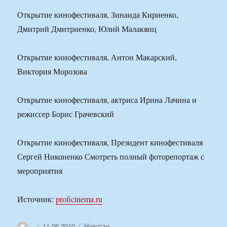
Открытие кинофестиваля, Зинаида Кириенко,
Дмитрий Дмитриенко, Юлий Малакянц
Открытие кинофестиваля, Антон Макарский,
Виктория Морозова
Открытие кинофестиваля, актриса Ирина Лачина и
режиссер Борис Грачевский
Открытие кинофестиваля, Президент кинофестиваля
Сергей Никоненко Смотреть полный фоторепортаж с
мероприятия
Источник:
proficinema.ru
Автор
Опубликовано
Рубрики
11.06.2010
Новости