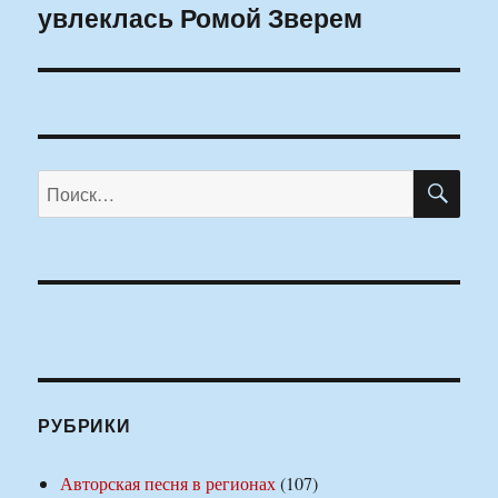
увлеклась Ромой Зверем
запись:
ПО
Искать:
РУБРИКИ
Авторская песня в регионах
(107)