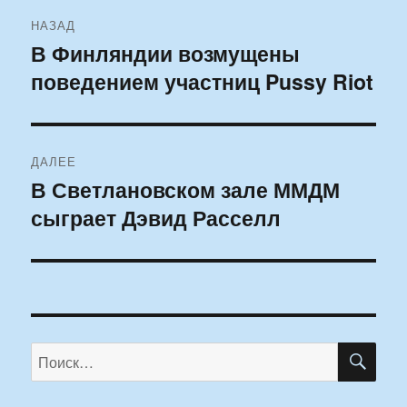
Навигация
НАЗАД
по
В Финляндии возмущены
Предыдущая
поведением участниц Pussy Riot
запись:
записям
ДАЛЕЕ
В Светлановском зале ММДМ
Следующая
сыграет Дэвид Расселл
запись:
ПО
Искать: