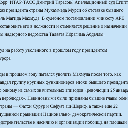
/Корр. ИТАР-ТАСС Дмитрий Тарасов/. Апелляционный суд Египт
каз президента страны Мухаммеда Мурси об отставке бывшего
ель Магида Махмуда. В судебном постановлении минюсту АРЕ
сстановить его в должности и отменяется решение о назначении
ы надзорного ведомства Талаата Ибрагима Абдаллы.
ды в прошлом году пытался уволить Махмуда после того, как
равдал группу крупных функционеров эпохи бывшего президент
 одному из самых значительных эпизодов «революции 25 январ
на верблюдах». Невиновными были признаны бывшие главы обеи
страны — Фатхи Сурур и Сафуат аш-Шериф, а также еще 22
спущенной правившей Национально- демократической партии,
дстрекательстве к насилию и организации побоища на площади