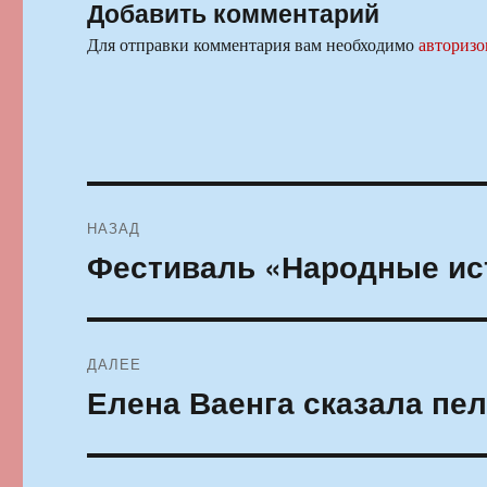
Добавить комментарий
Для отправки комментария вам необходимо
авторизо
Навигация
НАЗАД
по
Фестиваль «Народные ист
Предыдущая
запись:
записям
ДАЛЕЕ
Елена Ваенга сказала пе
Следующая
запись: