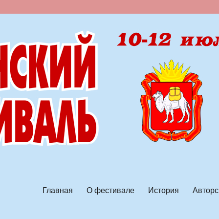
ской песни
Главная
О фестивале
История
Авторс