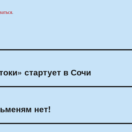
ваться
.
оки» стартует в Сочи
льменям нет!