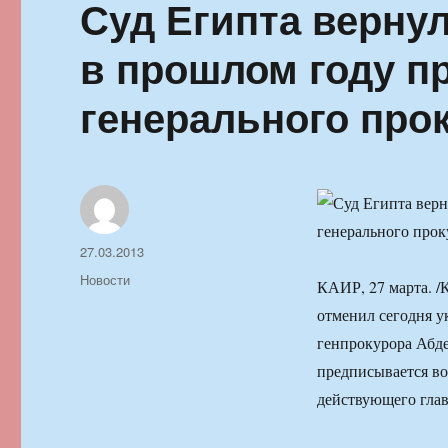
Суд Египта вернул
в прошлом году п
генерального про
Автор
Опубликовано
27.03.2013
Рубрики
Новости
КАИР, 27 марта. 
отменил сегодня у
генпрокурора Абд
предписывается во
действующего глав