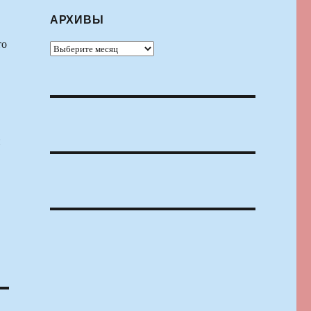
АРХИВЫ
то
Архивы
н