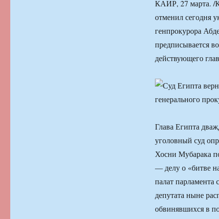
КАИР, 27 марта. 
отменил сегодня у
генпрокурора Абд
предписывается во
действующего глав
Глава Египта дваж
уголовный суд оп
Хосни Мубарака по
— делу о «битве 
палат парламента 
депутата ныне ра
обвинявшихся в по