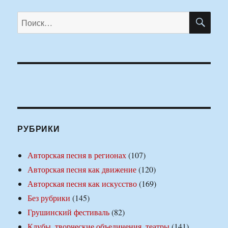
ПО
Искать:
РУБРИКИ
Авторская песня в регионах
(107)
Авторская песня как движение
(120)
Авторская песня как искусство
(169)
Без рубрики
(145)
Грушинский фестиваль
(82)
Клубы, творческие объединения, театры
(141)