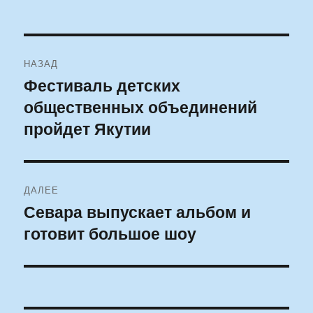
Навигация
НАЗАД
по
Фестиваль детских
Предыдущая
общественных объединений
запись:
записям
пройдет Якутии
ДАЛЕЕ
Севара выпускает альбом и
Следующая
готовит большое шоу
запись: