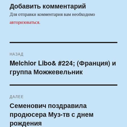
Добавить комментарий
Для отправки комментария вам необходимо
авторизоваться
.
Навигация
НАЗАД
по
Melchior Libo& #224; (Франция) и
Предыдущая
группа Можжевельник
запись:
записям
ДАЛЕЕ
Семенович поздравила
Следующая
продюсера Муз-тв с днем
запись:
рождения