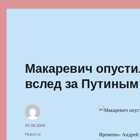
Ильменский фестиваль автор
Макаревич опусти
вслед за Путиным
Автор
Опубликовано
03.08.2009
Рубрики
Новости
Времени» Андрей М