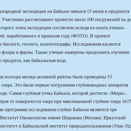
народной экспедиции на Байкале начался 15 июня и продлится
я. Участники рассчитывают провести около 100 погружений на д
второго этапа экспедиции составлена исходя из опыта ученых-
ей, наработанного в прошлом году (ФОТО). В проекте
 биологи, геологи, палеогеографы. Исследования касаются
го флоры и фауны. Также ученые намерены продолжить изучение
 продукта, как байкальская вода.
за полтора месяца активной работы были проведены 53
 озера. Это были первые погружения глубоководных аппаратов
оде. Самая глубокая точка Байкала, которой достигли «Миры»,
етров от поверхности озера при максимальной глубине озера 163
ми программы исследования глубин Байкала являются три
Институт Океанологии имени Ширшова (Москва), Иркутский
нститут и Байкальский институт природопользования (Улан-Удэ