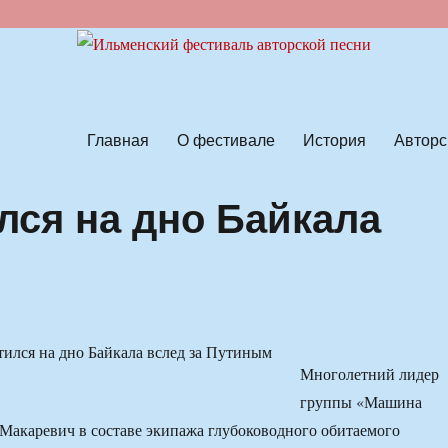
ской песни
Главная
О фестивале
История
Авторс
лся на дно Байкала
Многолетний лидер
группы «Машина
акаревич в составе экипажа глубоководного обитаемого