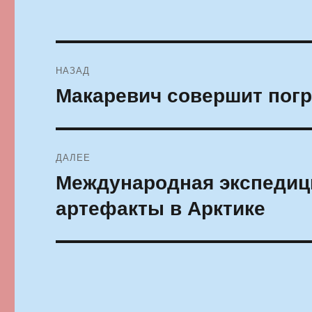
Навигация
НАЗАД
по
Макаревич совершит погр
Предыдущая
запись:
записям
ДАЛЕЕ
Международная экспедици
Следующая
запись:
артефакты в Арктике