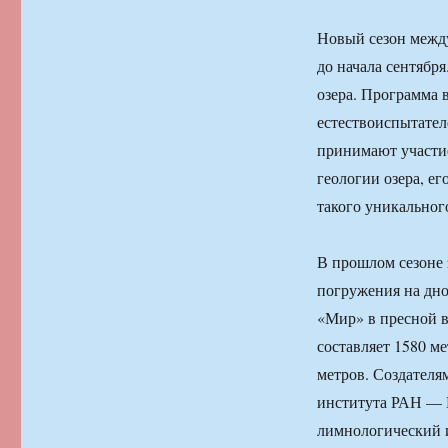
Новый сезон между
до начала сентябр
озера. Программа 
естествоиспытател
принимают участие
геологии озера, е
такого уникального
В прошлом сезоне 
погружения на дно
«Мир» в пресной в
составляет 1580 м
метров. Создателя
института РАН — 
лимнологический и