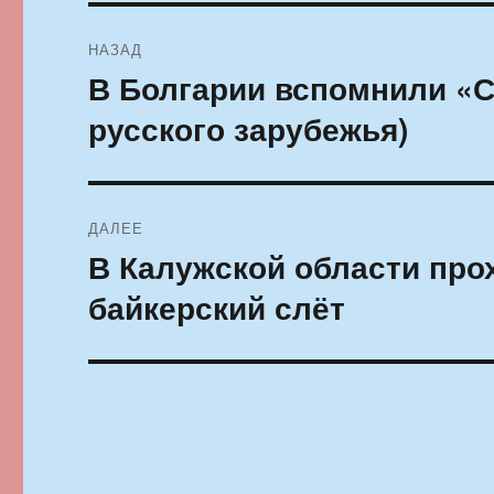
Навигация
НАЗАД
по
В Болгарии вспомнили «С
Предыдущая
запись:
записям
русского зарубежья)
ДАЛЕЕ
В Калужской области пр
Следующая
запись:
байкерский слёт