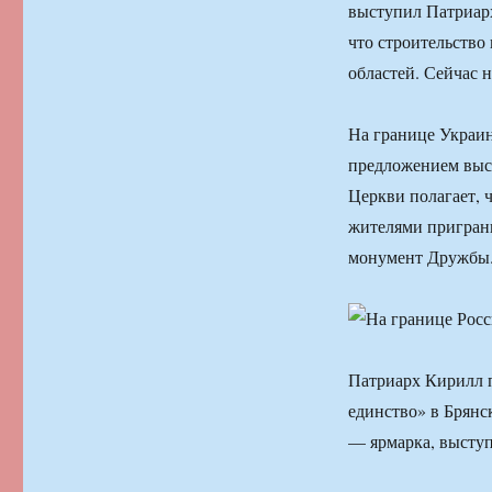
выступил Патриарх
что строительство
областей. Сейчас 
На границе Украин
предложением выс
Церкви полагает, 
жителями приграни
монумент Дружбы
Патриарх Кирилл п
единство» в Брянс
— ярмарка, выступ