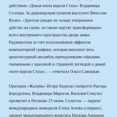
действиях «Дикая охота короля Стаха» Владимира
Солтана. За дирижерским пультом выступит Вячеслав
Волич. «Зрители увидят не только театральное
действо на сцене, но также ощутят трансформацию
всего внутреннего пространства двора замка
Радзивиллов за счет использования эффектов
компьютерной графики, которая наполнит весь
архитектурный ансамбль причудливыми образами,
связанными с красивой и страшной легендой о дикой
охоте короля Стаха», — отметила Ольга Савицкая.
Оратория «Жальбы» Игоря Ходоско (либретто Рыгора
Бородулина, Владимира Мархеля, Василия Семухи)
прозвучит в Несвиже 25 июня. Солисты — лауреат
международных конкурсов Елена Золова (сопрано),
лауреат международного конкурса Наталья Акинина