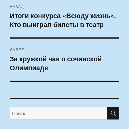
Навигация
НАЗАД
по
Итоги конкурса «Всюду жизнь».
Предыдущая
Кто выиграл билеты в театр
запись:
записям
ДАЛЕЕ
За кружкой чая о сочинской
Следующая
Олимпиаде
запись:
ПО
Искать: