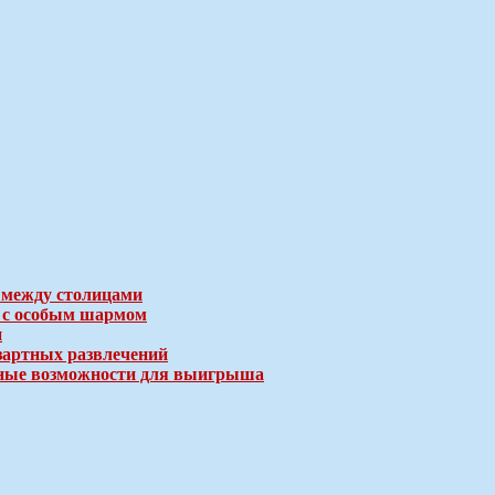
 между столицами
е с особым шармом
и
зартных развлечений
ичные возможности для выигрыша