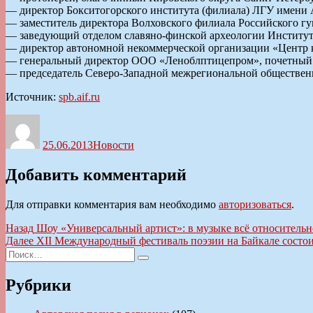
— директор Бокситогорского института (филиала) ЛГУ имени
— заместитель директора Волховского филиала Российского г
— заведующий отделом славяно-финской археологии Институт
— директор автономной некоммерческой организации «Центр 
— генеральный директор ООО «Леноблптицепром», почетный 
— председатель Северо-Западной межрегиональной обществен
Источник:
spb.aif.ru
Автор
Опубликовано
Рубрики
25.06.2013
Новости
Добавить комментарий
Для отправки комментария вам необходимо
авторизоваться
.
Навигация
Предыдущая
Назад
Шоу «Универсальный артист»: в музыке всё относительн
запись:
Следующая
Далее
XII Международный фестиваль поэзии на Байкале состои
по
Искать:
запись:
Поиск
записям
Рубрики