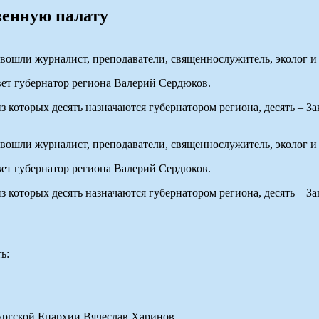
венную палату
вошли журналист, преподаватели, священнослужитель, эколог и
овет губернатор региона Валерий Сердюков.
з которых десять назначаются губернатором региона, десять – 
вошли журналист, преподаватели, священнослужитель, эколог и
овет губернатор региона Валерий Сердюков.
з которых десять назначаются губернатором региона, десять – 
ь:
ургской Епархии Вячеслав Харинов,