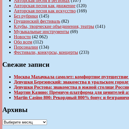
Авторская песня в регионах
(107)
Авторская песня как движение
(120)
Авторская песня как искусство
(169)
Без рубрики
(145)
Грушинский фестиваль
(82)
Клубы, творческие объединения, театры
(141)
Музыкальные инструменты
(69)
Новости
(42 062)
Обо всем
(112)
Персоналии
(134)
Фестивали, конкурсы, концерты
(233)
Свежие записи
Москва Махачкала самолет: комфортное путешествие
Девушки Березовский: знакомства в уральском город
Девушки Ростова: знакомства в южной столице Росси
Мартин Казино: Премиум-платформа для ценителей а
Martin Casino 800: Рекордный 800% бонус и безгран
Архивы
Архивы