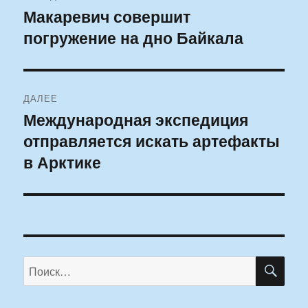
по
Макаревич совершит
Предыдущая
погружение на дно Байкала
запись:
записям
ДАЛЕЕ
Международная экспедиция
Следующая
отправляется искать артефакты
запись:
в Арктике
ПО
Искать: