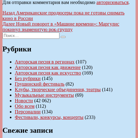
Для отправки комментария вам необходимо
авторизоваться
.
Навигация
Предыдущая
Назад
Американские продюсеры пока не готовы снимать
запись:
кино в России
по
Следующая
Далее
Новый поворот в «Машине времени»: Маргулис
записям
запись:
покинул знаменитую рок-группу
Искать:
Поиск
Рубрики
Авторская песня в регионах
(107)
Авторская песня как движение
(120)
Авторская песня как искусство
(169)
Без рубрики
(145)
Грушинский фестиваль
(82)
Клубы, творческие объединения, театры
(141)
Музыкальные инструменты
(69)
Новости
(42 062)
Обо всем
(112)
Персоналии
(134)
Фестивали, конкурсы, концерты
(233)
Свежие записи