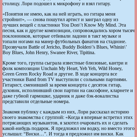
столицу. Лори подошел к микрофону и взял гитару.
«Понятия не имею, как на ней играть, но гитара меня
стройнит», — снова пошутил артист и заиграл одну из
лучших вещей с пластинки You Don\’t Know My Mind. Эта
песня, как и другие композиции, сопровождались хором тысяч
поклонников, которые отбивали ладони в такт музыке и
топали ногами на манер футбольных фанатов на стадионе.
Прозвучали Battle of Jericho, Buddy Bolden\’s Blues, Whinin\’
Boy Blues, John Henry, Swanee River, Tipitina.
Кроме того, группа сыграла известные блюзовые, кантри и
фолк композиции Unchain My Heart, Yeh Yeh, Wild Honey,
Green Green Rocky Road и другие. В ходе концерта все
участники Band from TV выступили с сольными партиями.
Гитарист, сменивший за время концерта с десяток гитар,
духовик, исполнивший свои партии на саксофоне, кларнете и
даже губной гармошке, ударник и даже бэк-вокалистка
представили отдельные номера.
Знакомя публику с каждым из них, Лори рассказал историю
своего знакомства с группой: «Когда я впервые встретил этих
потрясающих музыкантов, я захотел очаровать их и сделать
какой-нибудь подарок. Я предложил им водку, но вместо этого
услышал: “Виски…”. И тогда я предложил им виски. Как