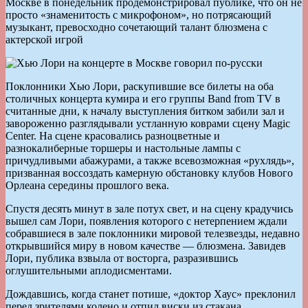
Москве в понедельник продемонстрировал публике, что он не
просто «знаменитость с микрофоном», но потрясающий
музыкант, превосходно сочетающий талант блюзмена с
актерской игрой
Поклонники Хью Лори, раскупившие все билеты на оба
столичных концерта кумира и его группы Band from TV в
считанные дни, к началу выступления битком забили зал и
завороженно разглядывали устланную коврами сцену Magic
Center. На сцене красовались разноцветные и
разнокалиберные торшеры и настольные лампы с
причудливыми абажурами, а также всевозможная «рухлядь»,
призванная воссоздать камерную обстановку клубов Нового
Орлеана середины прошлого века.
Спустя десять минут в зале потух свет, и на сцену крадучись
вышел сам Лори, появления которого с нетерпением ждали
собравшиеся в зале поклонники мировой телезвезды, недавно
открывшийся миру в новом качестве — блюзмена. Завидев
Лори, публика взвыла от восторга, разразившись
оглушительными аплодисментами.
Дождавшись, когда станет потише, «доктор Хаус» преклонил
перед зрителями колено и отпил виски из стакана,