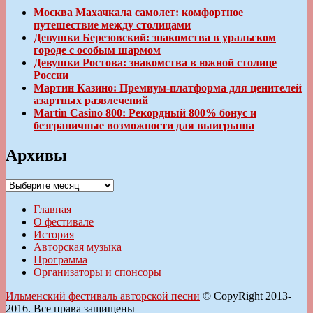
Москва Махачкала самолет: комфортное
путешествие между столицами
Девушки Березовский: знакомства в уральском
городе с особым шармом
Девушки Ростова: знакомства в южной столице
России
Мартин Казино: Премиум-платформа для ценителей
азартных развлечений
Martin Casino 800: Рекордный 800% бонус и
безграничные возможности для выигрыша
Архивы
Архивы
Главная
О фестивале
История
Авторская музыка
Программа
Организаторы и спонсоры
Ильменский фестиваль авторской песни
© CopyRight 2013-
2016. Все права защищены