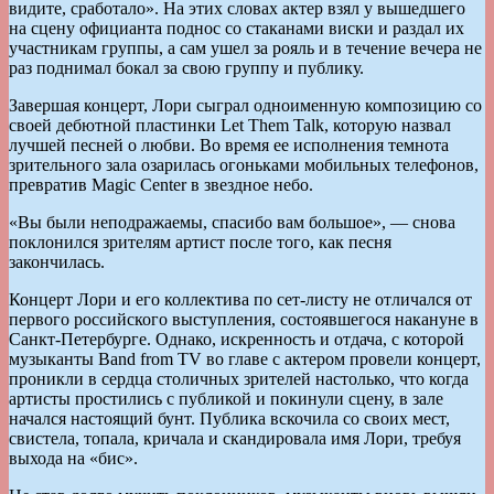
видите, сработало». На этих словах актер взял у вышедшего
на сцену официанта поднос со стаканами виски и раздал их
участникам группы, а сам ушел за рояль и в течение вечера не
раз поднимал бокал за свою группу и публику.
Завершая концерт, Лори сыграл одноименную композицию со
своей дебютной пластинки Let Them Talk, которую назвал
лучшей песней о любви. Во время ее исполнения темнота
зрительного зала озарилась огоньками мобильных телефонов,
превратив Magic Center в звездное небо.
«Вы были неподражаемы, спасибо вам большое», — снова
поклонился зрителям артист после того, как песня
закончилась.
Концерт Лори и его коллектива по сет-листу не отличался от
первого российского выступления, состоявшегося накануне в
Санкт-Петербурге. Однако, искренность и отдача, с которой
музыканты Band from TV во главе с актером провели концерт,
проникли в сердца столичных зрителей настолько, что когда
артисты простились с публикой и покинули сцену, в зале
начался настоящий бунт. Публика вскочила со своих мест,
свистела, топала, кричала и скандировала имя Лори, требуя
выхода на «бис».