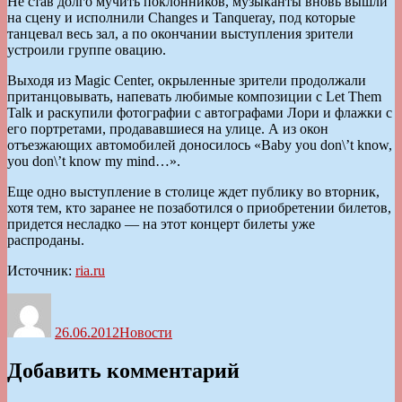
Не став долго мучить поклонников, музыканты вновь вышли
на сцену и исполнили Changes и Tanqueray, под которые
танцевал весь зал, а по окончании выступления зрители
устроили группе овацию.
Выходя из Magic Center, окрыленные зрители продолжали
пританцовывать, напевать любимые композиции с Let Them
Talk и раскупили фотографии с автографами Лори и флажки с
его портретами, продававшиеся на улице. А из окон
отъезжающих автомобилей доносилось «Baby you don\’t know,
you don\’t know my mind…».
Еще одно выступление в столице ждет публику во вторник,
хотя тем, кто заранее не позаботился о приобретении билетов,
придется несладко — на этот концерт билеты уже
распроданы.
Источник:
ria.ru
Автор
Опубликовано
Рубрики
26.06.2012
Новости
Добавить комментарий