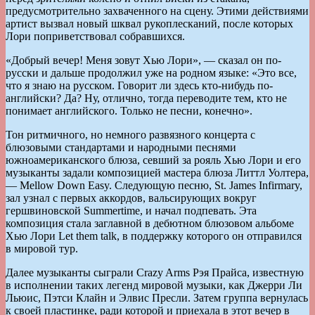
предусмотрительно захваченного на сцену. Этими действиями
артист вызвал новый шквал рукоплесканий, после которых
Лори поприветствовал собравшихся.
«Добрый вечер! Меня зовут Хью Лори», — сказал он по-
русски и дальше продолжил уже на родном языке: «Это все,
что я знаю на русском. Говорит ли здесь кто-нибудь по-
английски? Да? Ну, отлично, тогда переводите тем, кто не
понимает английского. Только не песни, конечно».
Тон ритмичного, но немного развязного концерта с
блюзовыми стандартами и народными песнями
южноамериканского блюза, севший за рояль Хью Лори и его
музыканты задали композицией мастера блюза Литтл Уолтера,
— Mellow Down Easy. Следующую песню, St. James Infirmary,
зал узнал с первых аккордов, вальсирующих вокруг
гершвиновской Summertime, и начал подпевать. Эта
композиция стала заглавной в дебютном блюзовом альбоме
Хью Лори Let them talk, в поддержку которого он отправился
в мировой тур.
Далее музыканты сыграли Crazy Arms Рэя Прайса, известную
в исполнении таких легенд мировой музыки, как Джерри Ли
Льюис, Пэтси Клайн и Элвис Пресли. Затем группа вернулась
к своей пластинке, ради которой и приехала в этот вечер в