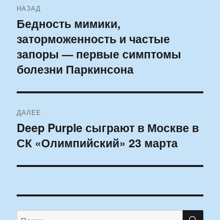
НАЗАД
по
Бедность мимики,
Предыдущая
заторможенность и частые
запись:
записям
запоры — первые симптомы
болезни Паркинсона
ДАЛЕЕ
Deep Purple сыграют в Москве в
Следующая
СК «Олимпийский» 23 марта
запись:
ПО
Искать: