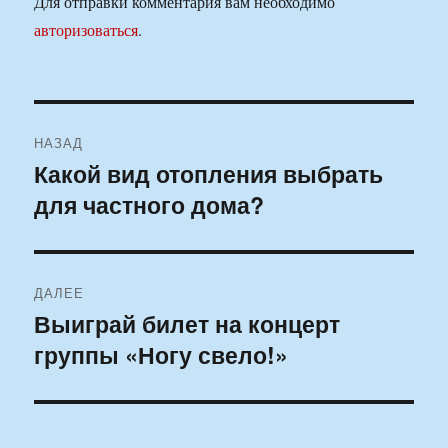
Для отправки комментария вам необходимо
авторизоваться
.
Навигация
НАЗАД
по
Какой вид отопления выбрать
Предыдущая
для частного дома?
запись:
записям
ДАЛЕЕ
Выиграй билет на концерт
Следующая
группы «Ногу свело!»
запись: