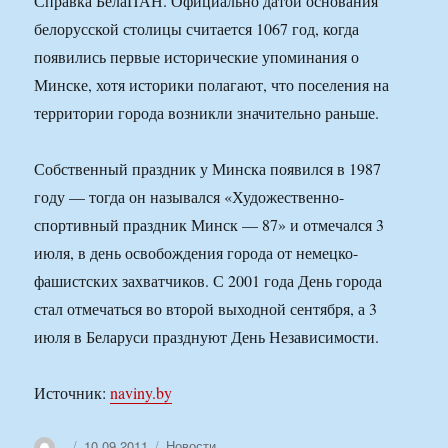
Справка БелаПАН. Официально датой основания
белорусской столицы считается 1067 год, когда
появились первые исторические упоминания о
Минске, хотя историки полагают, что поселения на
территории города возникли значительно раньше.
Собственный праздник у Минска появился в 1987
году — тогда он назывался «Художественно-
спортивный праздник Минск — 87» и отмечался 3
июля, в день освобождения города от немецко-
фашистских захватчиков. С 2001 года День города
стал отмечаться во второй выходной сентября, а 3
июля в Беларуси празднуют День Независимости.
Источник:
naviny.by
Автор
Опубликовано
Рубрики
10.09.2011
Новости