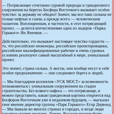
— Потрясающее сочетание суровой природы и грандиозного
сооружения на берегах Босфора Восточного вызывает особое
чувство: за державу не обидно! Значит, мы все-таки сильны не
только нефтью и газом, а прежде всего — человеческим
талантом. Воплощенным, в частности, в этот потрясающий
проект, — делится впечатлениями один из лидеров «Парка
Горького» Ян Яненков. —
Действительно, это вызывает настоящее чувство гордости —
то, что российские инженеры, российские проектировщики,
российские квалифицированные рабочие в очень суровых
условиях реализуют самый масштабный в мире, уникальный
проект.
Это значит, страна сильна. А мосты, они вообще несут в себе
особое предназначение — они соединяют берега и людей.
— Мы благодарим коллектив «УСК МОСТ» за возможность
познакомиться с уникальным сооружением на стадии
строительства. Без всякого пафоса — это потрясающе, и
можно представить, какая грандиозная картина откроется над
Босфором Восточным уже в недалеком будущем, — высказал
свое мнение директор группы «Парк Горького» Егор Дервоед.
— Мы бывали во многих странах и городах, и везде люди
гордятся своими мостами. Думаю, Русским мостом будет