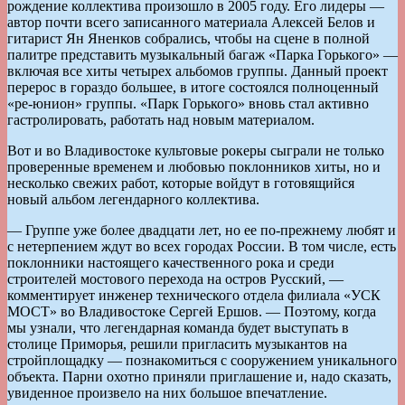
рождение коллектива произошло в 2005 году. Его лидеры —
автор почти всего записанного материала Алексей Белов и
гитарист Ян Яненков собрались, чтобы на сцене в полной
палитре представить музыкальный багаж «Парка Горького» —
включая все хиты четырех альбомов группы. Данный проект
перерос в гораздо большее, в итоге состоялся полноценный
«ре-юнион» группы. «Парк Горького» вновь стал активно
гастролировать, работать над новым материалом.
Вот и во Владивостоке культовые рокеры сыграли не только
проверенные временем и любовью поклонников хиты, но и
несколько свежих работ, которые войдут в готовящийся
новый альбом легендарного коллектива.
— Группе уже более двадцати лет, но ее по-прежнему любят и
с нетерпением ждут во всех городах России. В том числе, есть
поклонники настоящего качественного рока и среди
строителей мостового перехода на остров Русский, —
комментирует инженер технического отдела филиала «УСК
МОСТ» во Владивостоке Сергей Ершов. — Поэтому, когда
мы узнали, что легендарная команда будет выступать в
столице Приморья, решили пригласить музыкантов на
стройплощадку — познакомиться с сооружением уникального
объекта. Парни охотно приняли приглашение и, надо сказать,
увиденное произвело на них большое впечатление.