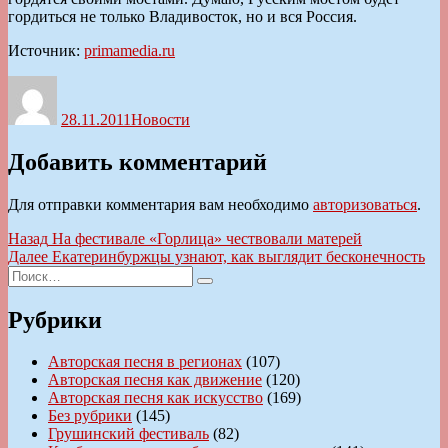
гордиться не только Владивосток, но и вся Россия.
Источник:
primamedia.ru
Автор
Опубликовано
Рубрики
28.11.2011
Новости
Добавить комментарий
Для отправки комментария вам необходимо
авторизоваться
.
Навигация
Предыдущая
Назад
На фестивале «Горлица» чествовали матерей
запись:
Следующая
Далее
Екатеринбуржцы узнают, как выглядит бесконечность
по
Искать:
запись:
Поиск
записям
Рубрики
Авторская песня в регионах
(107)
Авторская песня как движение
(120)
Авторская песня как искусство
(169)
Без рубрики
(145)
Грушинский фестиваль
(82)