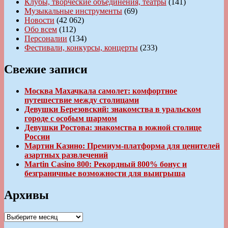
Клубы, творческие объединения, театры
(141)
Музыкальные инструменты
(69)
Новости
(42 062)
Обо всем
(112)
Персоналии
(134)
Фестивали, конкурсы, концерты
(233)
Свежие записи
Москва Махачкала самолет: комфортное
путешествие между столицами
Девушки Березовский: знакомства в уральском
городе с особым шармом
Девушки Ростова: знакомства в южной столице
России
Мартин Казино: Премиум-платформа для ценителей
азартных развлечений
Martin Casino 800: Рекордный 800% бонус и
безграничные возможности для выигрыша
Архивы
Архивы