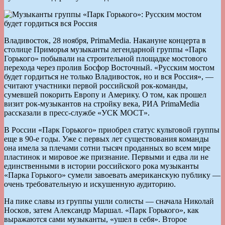
Владивосток, 28 ноября, PrimaMedia. Накануне концерта в
столице Приморья музыканты легендарной группы «Парк
Горького» побывали на строительной площадке мостового
перехода через пролив Босфор Восточный. «Русским мостом
будет гордиться не только Владивосток, но и вся Россия», —
считают участники первой российской рок-команды,
сумевшей покорить Европу и Америку. О том, как прошел
визит рок-музыкантов на стройку века, РИА PrimaMedia
рассказали в пресс-службе «УСК МОСТ».
В России «Парк Горького» приобрел статус культовой группы
еще в 90-е годы. Уже с первых лет существования команды
она имела за плечами сотни тысяч проданных во всем мире
пластинок и мировое же признание. Первыми и едва ли не
единственными в истории российского рока музыканты
«Парка Горького» сумели завоевать американскую публику —
очень требовательную и искушенную аудиторию.
На пике славы из группы ушли солисты — сначала Николай
Носков, затем Александр Маршал. «Парк Горького», как
выражаются сами музыканты, «ушел в себя». Второе