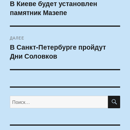
по
В Киеве будет установлен
Предыдущая
памятник Мазепе
запись:
записям
ДАЛЕЕ
В Санкт-Петербурге пройдут
Следующая
Дни Соловков
запись:
ПО
Искать: