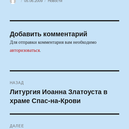
Автор
Опубликовано
Рубрики
05.06.2009
Новости
Добавить комментарий
Для отправки комментария вам необходимо
авторизоваться
.
Навигация
НАЗАД
по
Литургия Иоанна Златоуста в
Предыдущая
храме Спас-на-Крови
запись:
записям
ДАЛЕЕ