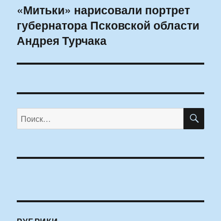
«Митьки» нарисовали портрет
Следующая
губернатора Псковской области
запись:
Андрея Турчака
ПО
Искать: