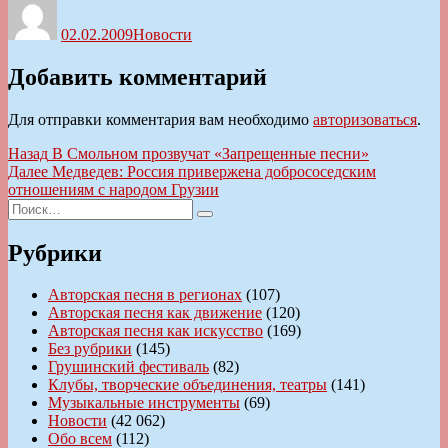
02.02.2009
Новости
Добавить комментарий
Для отправки комментария вам необходимо
авторизоваться
.
Навигация
Предыдущая
Назад
В Смольном прозвучат «Запрещенные песни»
запись:
Следующая
Далее
Медведев: Россия привержена добрососедским
по
запись:
отношениям с народом Грузии
записям
Искать:
Поиск
Рубрики
Авторская песня в регионах
(107)
Авторская песня как движение
(120)
Авторская песня как искусство
(169)
Без рубрики
(145)
Грушинский фестиваль
(82)
Клубы, творческие объединения, театры
(141)
Музыкальные инструменты
(69)
Новости
(42 062)
Обо всем
(112)