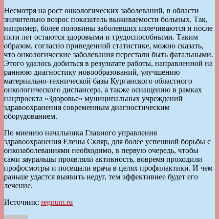
Несмотря на рост онкологических заболеваний, в области
значительно возрос показатель выживаемости больных. Так,
например, более половины заболевших излечиваются и после
пяти лет остаются здоровыми и трудоспособными. Таким
образом, согласно приведенной статистике, можно сказать,
что онкологические заболевания перестали быть фатальными.
Этого удалось добиться в результате работы, направленной на
раннюю диагностику новообразований, улучшению
материально-технической базы Курганского областного
онкологического диспансера, а также оснащению в рамках
нацпроекта «Здоровье» муниципальных учреждений
здравоохранения современным диагностическим
оборудованием.
По мнению начальника Главного управления
здравоохранения Елены Скляр, для более успешной борьбы с
онкозаболеваниями необходимо, в первую очередь, чтобы
сами зауральцы проявляли активность, вовремя проходили
профосмотры и посещали врача в целях профилактики. И чем
раньше удастся выявить недуг, тем эффективнее будет его
лечение.
Источник:
regnum.ru
Автор
Опубликовано
Рубрики