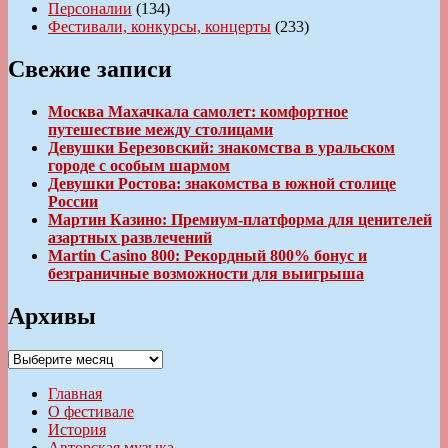
Персоналии
(134)
Фестивали, конкурсы, концерты
(233)
Свежие записи
Москва Махачкала самолет: комфортное
путешествие между столицами
Девушки Березовский: знакомства в уральском
городе с особым шармом
Девушки Ростова: знакомства в южной столице
России
Мартин Казино: Премиум-платформа для ценителей
азартных развлечений
Martin Casino 800: Рекордный 800% бонус и
безграничные возможности для выигрыша
Архивы
Архивы
Главная
О фестивале
История
Авторская музыка