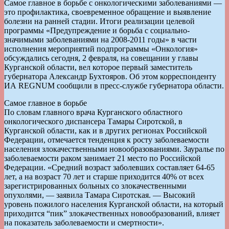
Самое главное в борьбе с онкологическими заболеваниями —
это профилактика, своевременное обращение и выявление
болезни на ранней стадии. Итоги реализации целевой
программы «Предупреждение и борьба с социально-
значимыми заболеваниями на 2008-2011 годы» в части
исполнения мероприятий подпрограммы «Онкология»
обсуждались сегодня, 2 февраля, на совещании у главы
Курганской области, вел которое первый заместитель
губернатора Александр Бухтояров. Об этом корреспонденту
ИА REGNUM сообщили в пресс-службе губернатора области.
Самое главное в борьбе
По словам главного врача Курганского областного
онкологического диспансера Тамары Сиротской, в
Курганской области, как и в других регионах Российской
Федерации, отмечается тенденция к росту заболеваемости
населения злокачественными новообразованиями. Зауралье по
заболеваемости раком занимает 21 место по Российской
Федерации. «Средний возраст заболевших составляет 64-65
лет, а на возраст 70 лет и старше приходится 40% от всех
зарегистрированных больных со злокачественными
опухолями, — заявила Тамара Сиротская. — Высокий
уровень пожилого населения Курганской области, на который
приходится “пик” злокачественных новообразований, влияет
на показатель заболеваемости и смертности».