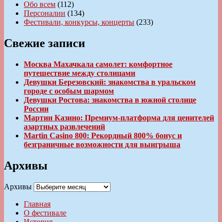
Обо всем
(112)
Персоналии
(134)
Фестивали, конкурсы, концерты
(233)
Свежие записи
Москва Махачкала самолет: комфортное
путешествие между столицами
Девушки Березовский: знакомства в уральском
городе с особым шармом
Девушки Ростова: знакомства в южной столице
России
Мартин Казино: Премиум-платформа для ценителей
азартных развлечений
Martin Casino 800: Рекордный 800% бонус и
безграничные возможности для выигрыша
Архивы
Архивы
Главная
О фестивале
История