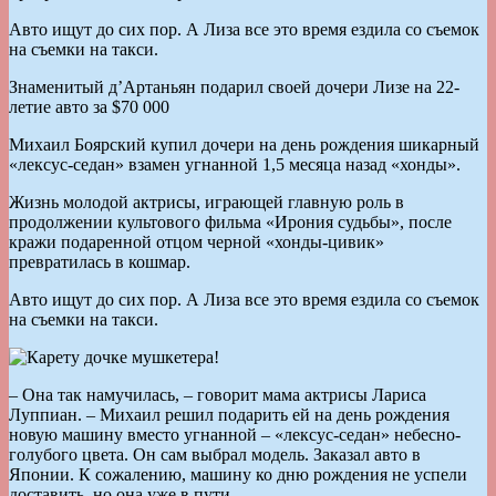
Авто ищут до сих пор. А Лиза все это время ездила со съемок
на съемки на такси.
Знаменитый д’Артаньян подарил своей дочери Лизе на 22-
летие авто за $70 000
Михаил Боярский купил дочери на день рождения шикарный
«лексус-седан» взамен угнанной 1,5 месяца назад «хонды».
Жизнь молодой актрисы, играющей главную роль в
продолжении культового фильма «Ирония судьбы», после
кражи подаренной отцом черной «хонды-цивик»
превратилась в кошмар.
Авто ищут до сих пор. А Лиза все это время ездила со съемок
на съемки на такси.
– Она так намучилась, – говорит мама актрисы Лариса
Луппиан. – Михаил решил подарить ей на день рождения
новую машину вместо угнанной – «лексус-седан» небесно-
голубого цвета. Он сам выбрал модель. Заказал авто в
Японии. К сожалению, машину ко дню рождения не успели
доставить, но она уже в пути.