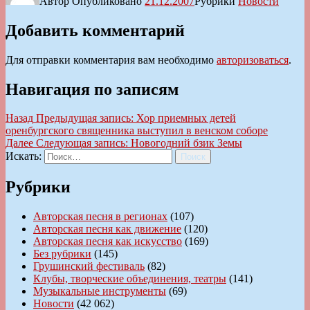
Автор
Опубликовано
21.12.2007
Рубрики
Новости
Добавить комментарий
Для отправки комментария вам необходимо
авторизоваться
.
Навигация по записям
Назад
Предыдущая запись:
Хор приемных детей
оренбургского священника выступил в венском соборе
Далее
Следующая запись:
Новогодний бзик Земы
Искать:
Поиск
Рубрики
Авторская песня в регионах
(107)
Авторская песня как движение
(120)
Авторская песня как искусство
(169)
Без рубрики
(145)
Грушинский фестиваль
(82)
Клубы, творческие объединения, театры
(141)
Музыкальные инструменты
(69)
Новости
(42 062)