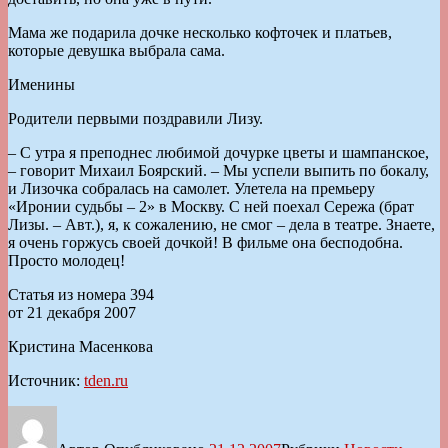
Мама же подарила дочке несколько кофточек и платьев,
которые девушка выбрала сама.
Именины
Родители первыми поздравили Лизу.
– С утра я преподнес любимой дочурке цветы и шампанское,
– говорит Михаил Боярский. – Мы успели выпить по бокалу,
и Лизочка собралась на самолет. Улетела на премьеру
«Иронии судьбы – 2» в Москву. С ней поехал Сережа (брат
Лизы. – Авт.), я, к сожалению, не смог – дела в театре. Знаете,
я очень горжусь своей дочкой! В фильме она бесподобна.
Просто молодец!
Статья из номера 394
от 21 декабря 2007
Кристина Масенкова
Источник:
tden.ru