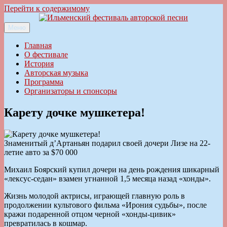
Перейти к содержимому
Меню
Ильменский фестиваль авторской песни
Главная
О фестивале
История
Авторская музыка
Программа
Организаторы и спонсоры
Карету дочке мушкетера!
Знаменитый д’Артаньян подарил своей дочери Лизе на 22-
летие авто за $70 000
Михаил Боярский купил дочери на день рождения шикарный
«лексус-седан» взамен угнанной 1,5 месяца назад «хонды».
Жизнь молодой актрисы, играющей главную роль в
продолжении культового фильма «Ирония судьбы», после
кражи подаренной отцом черной «хонды-цивик»
превратилась в кошмар.