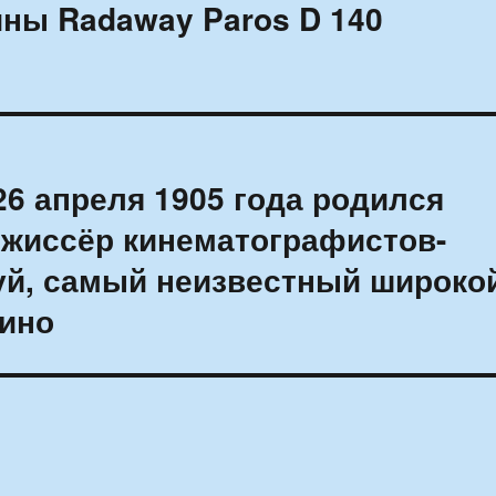
ны Radaway Paros D 140
26 апреля 1905 года родился
ежиссёр кинематографистов-
уй, самый неизвестный широко
кино