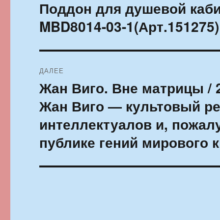
по
Поддон для душевой каби
Предыдущая
запись:
записям
MBD8014-03-1(Арт.151275)
ДАЛЕЕ
Жан Виго. Вне матрицы / 
Следующая
запись:
Жан Виго — культовый р
интеллектуалов и, пожал
публике гений мирового 