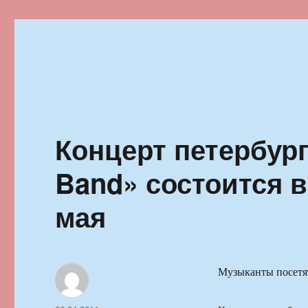
Ильменский фестиваль автор
Концерт петербургс
Band» состоится 
мая
Музыканты посетя