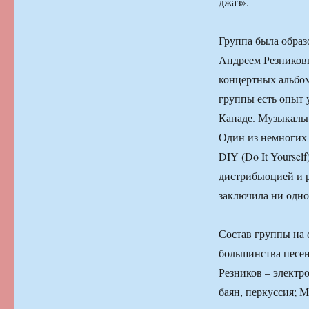
джаз».
Группа была образ
Андреем Резниковы
концертных альбом
группы есть опыт
Канаде. Музыкальн
Один из немногих 
DIY (Do It Yoursel
дистрибьюцией и р
заключила ни одно
Состав группы на 
большинства песен
Резников – электр
баян, перкуссия; 