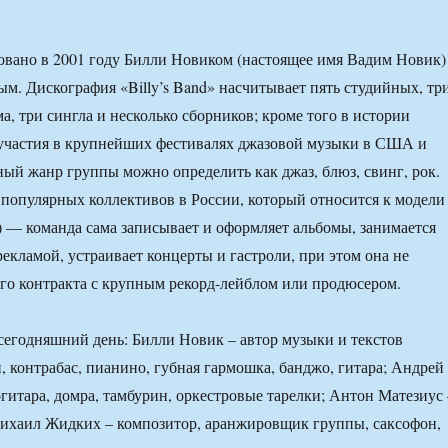
овано в 2001 году Билли Новиком (настоящее имя Вадим Новик)
м. Дискография «Billy’s Band» насчитывает пять студийных, тр
а, три сингла и несколько сборников; кроме того в истории
 участия в крупнейших фестивалях джазовой музыки в США и
ый жанр группы можно определить как джаз, блюз, свинг, рок.
популярных коллективов в России, который относится к модели
f) — команда сама записывает и оформляет альбомы, занимается
екламой, устраивает концерты и гастроли, при этом она не
го контракта с крупным рекорд-лейблом или продюсером.
сегодняшний день: Билли Новик – автор музыки и текстов
, контрабас, пианино, губная гармошка, банджо, гитара; Андрей
огитара, домра, тамбурин, оркестровые тарелки; Антон Матезиус 
Михаил Жидких – композитор, аранжировщик группы, саксофон,