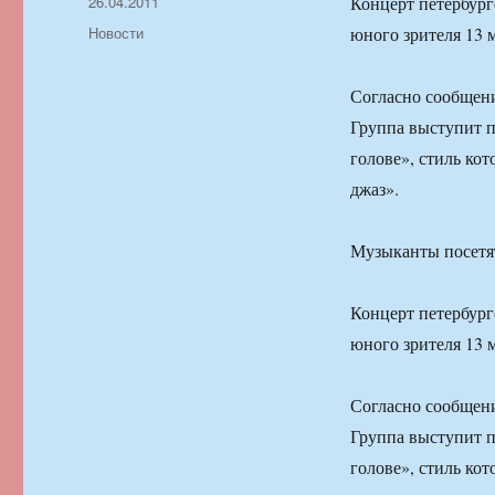
Автор
Опубликовано
26.04.2011
Концерт петербург
Рубрики
Новости
юного зрителя 13 
Согласно сообщен
Группа выступит п
голове», стиль ко
джаз».
Музыканты посетя
Концерт петербург
юного зрителя 13 
Согласно сообщен
Группа выступит п
голове», стиль ко