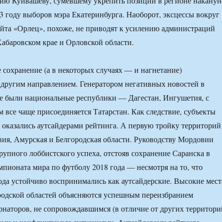
ию Куйвашеву, сумевшему укрепить позиции в регионе наканун
3 году выборов мэра Екатеринбурга. Наоборот, эксцессы вокруг
йта «Орлец», похоже, не приводят к усилению администраций
Хабаровском крае и Орловской области.
 сохранение (а в некоторых случаях — и нагнетание)
другим направлением. Генератором негативных новостей в
е были национальные республики — Дагестан, Ингушетия, с
м все чаще присоединяется Татарстан. Как следствие, субъекты
 оказались аутсайдерами рейтинга. А первую тройку территорий
ия, Амурская и Белгородская области. Руководству Мордовии
крупного лоббистского успеха, отстояв сохранение Саранска в
мпионата мира по футболу 2018 года — несмотря на то, что
ода устойчиво воспринимались как аутсайдерские. Высокие мест
родской областей объясняются успешным переизбранием
наторов, не сопровождавшимся (в отличие от других территори