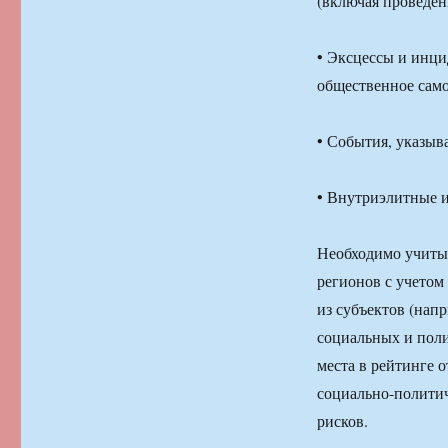
(включая проведен
• Эксцессы и инци
общественное сам
• События, указы
• Внутриэлитные 
Необходимо учитыв
регионов с учето
из субъектов (нап
социальных и поли
места в рейтинге 
социально-политич
рисков.