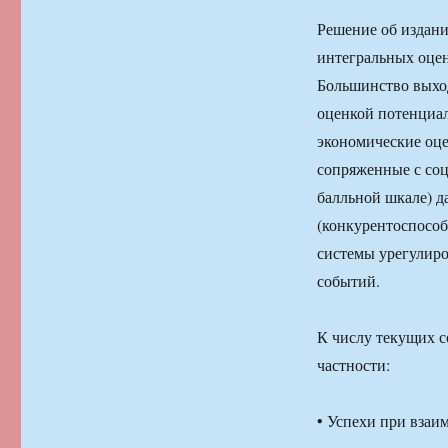
Решение об издани
интегральных оцен
Большинство выхо
оценкой потенциа
экономические оце
сопряженные с соц
балльной шкале) д
(конкурентоспособ
системы урегулиро
событий.
К числу текущих с
частности:
• Успехи при взаи