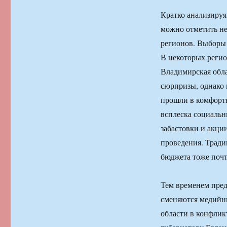
Кратко анализируя
можно отметить н
регионов. Выборы 
В некоторых регио
Владимирская обла
сюрпризы, однако 
прошли в комфортн
всплеска социальн
забастовки и акци
проведения. Трад
бюджета тоже поч
Тем временем пре
сменяются медийны
области в конфлик