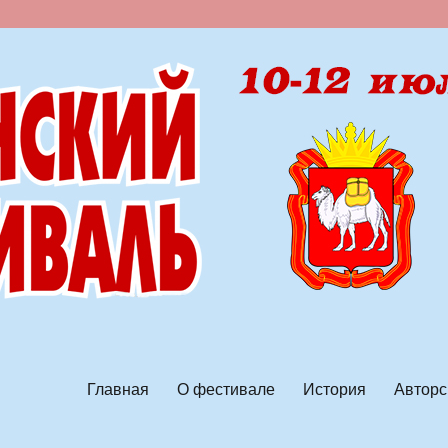
ской песни
Главная
О фестивале
История
Авторс