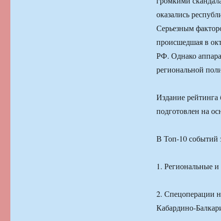
громкими скандал
оказались республ
Серьезным факторо
происшедшая в окт
РФ. Однако аппара
региональной поли
Издание рейтинга 
подготовлен на ос
В Топ-10 событий 
1. Региональные и
2. Спецоперации н
Кабардино-Балкари