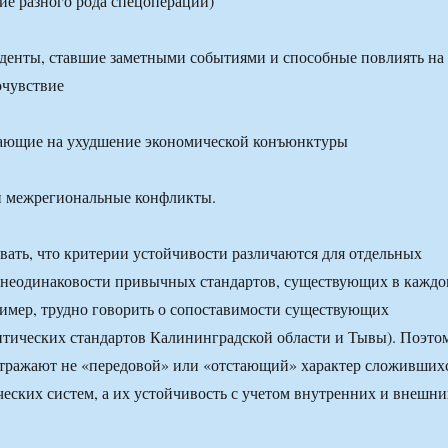
ие разного рода спецопераций)
денты, ставшие заметными событиями и способные повлиять на
очувствие
вающие на ухудшение экономической конъюнктуры
и межрегиональные конфликты.
ать, что критерии устойчивости различаются для отдельных
м неодинаковости привычных стандартов, существующих в кажд
ример, трудно говорить о сопоставимости существующих
тических стандартов Калининградской области и Тывы). Поэто
отражают не «передовой» или «отстающий» характер сложивших
еских систем, а их устойчивость с учетом внутренних и внешни