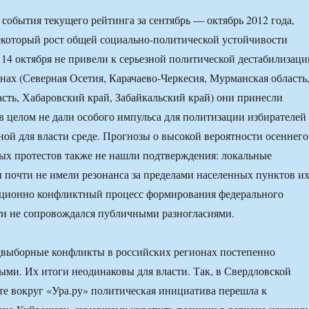
 события текущего рейтинга за сентябрь — октябрь 2012 года,
екоторый рост общей социально-политической устойчивости
14 октября не привели к серьезной политической дестабилизаци
нах (Северная Осетия, Карачаево-Черкесия, Мурманская область
сть, Хабаровский край, Забайкальский край) они принесли
в целом не дали особого импульса для политизации избирателей
ой для власти среде. Прогнозы о высокой вероятности осеннего
ых протестов также не нашли подтверждения: локальные
и почти не имели резонанса за пределами населенных пунктов и
иционно конфликтный процесс формирования федерального
ти не сопровождался публичными разногласиями.
двыборные конфликты в российских регионах постепенно
ми. Их итоги неодинаковы для власти. Так, в Свердловской
те вокруг «Ура.ру» политическая инициатива перешла к