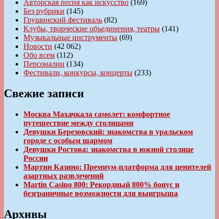
Авторская песня как искусство
(169)
Без рубрики
(145)
Грушинский фестиваль
(82)
Клубы, творческие объединения, театры
(141)
Музыкальные инструменты
(69)
Новости
(42 062)
Обо всем
(112)
Персоналии
(134)
Фестивали, конкурсы, концерты
(233)
Свежие записи
Москва Махачкала самолет: комфортное
путешествие между столицами
Девушки Березовский: знакомства в уральском
городе с особым шармом
Девушки Ростова: знакомства в южной столице
России
Мартин Казино: Премиум-платформа для ценителей
азартных развлечений
Martin Casino 800: Рекордный 800% бонус и
безграничные возможности для выигрыша
Архивы