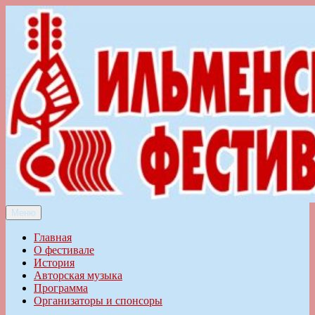
Перейти
к
содержимому
Меню
Ильменский фестиваль авторской песни
Главная
О фестивале
История
Авторская музыка
Программа
Организаторы и спонсоры