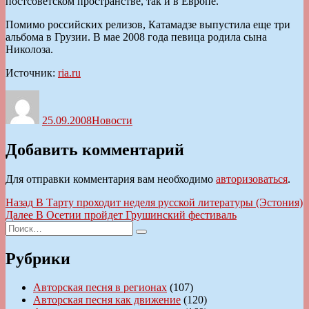
постсоветском пространстве, так и в Европе.
Помимо российских релизов, Катамадзе выпустила еще три
альбома в Грузии. В мае 2008 года певица родила сына
Николоза.
Источник:
ria.ru
Автор
Опубликовано
Рубрики
25.09.2008
Новости
Добавить комментарий
Для отправки комментария вам необходимо
авторизоваться
.
Навигация
Предыдущая
Назад
В Тарту проходит неделя русской литературы (Эстония)
запись:
Следующая
Далее
В Осетии пройдет Грушинский фестиваль
по
Искать:
запись:
Поиск
записям
Рубрики
Авторская песня в регионах
(107)
Авторская песня как движение
(120)