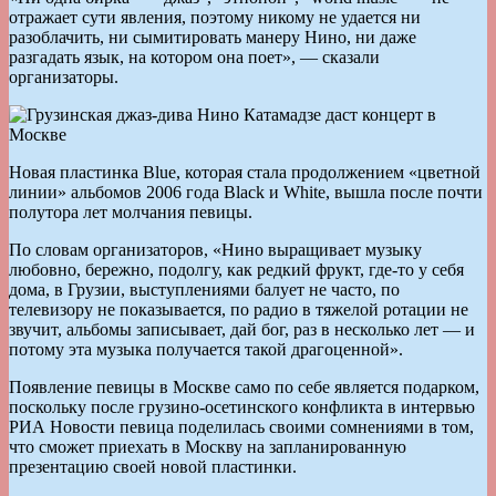
отражает сути явления, поэтому никому не удается ни
разоблачить, ни сымитировать манеру Нино, ни даже
разгадать язык, на котором она поет», — сказали
организаторы.
Новая пластинка Blue, которая стала продолжением «цветной
линии» альбомов 2006 года Black и White, вышла после почти
полутора лет молчания певицы.
По словам организаторов, «Нино выращивает музыку
любовно, бережно, подолгу, как редкий фрукт, где-то у себя
дома, в Грузии, выступлениями балует не часто, по
телевизору не показывается, по радио в тяжелой ротации не
звучит, альбомы записывает, дай бог, раз в несколько лет — и
потому эта музыка получается такой драгоценной».
Появление певицы в Москве само по себе является подарком,
поскольку после грузино-осетинского конфликта в интервью
РИА Новости певица поделилась своими сомнениями в том,
что сможет приехать в Москву на запланированную
презентацию своей новой пластинки.