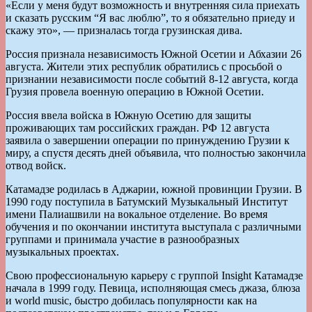
«Если у меня будут возможность и внутренняя сила приехать
и сказать русским “Я вас люблю”, то я обязательно приеду и
скажу это», — призналась тогда грузинская дива.
Россия признала независимость Южной Осетии и Абхазии 26
августа. Жители этих республик обратились с просьбой о
признании независимости после событий 8-12 августа, когда
Грузия провела военную операцию в Южной Осетии.
Россия ввела войска в Южную Осетию для защиты
проживающих там российских граждан. РФ 12 августа
заявила о завершении операции по принуждению Грузии к
миру, а спустя десять дней объявила, что полностью закончила
отвод войск.
Катамадзе родилась в Аджарии, южной провинции Грузии. В
1990 году поступила в Батумский Музыкальный Институт
имени Палиашвили на вокальное отделение. Во время
обучения и по окончании института выступала с различными
группами и принимала участие в разнообразных
музыкальных проектах.
Свою профессиональную карьеру с группой Insight Катамадзе
начала в 1999 году. Певица, исполняющая смесь джаза, блюза
и world music, быстро добилась популярности как на