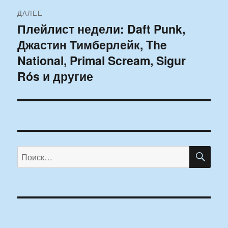
ДАЛЕЕ
Плейлист недели: Daft Punk,
Следующая
Джастин Тимберлейк, The
запись:
National, Primal Scream, Sigur
Rós и другие
ПО
Искать: