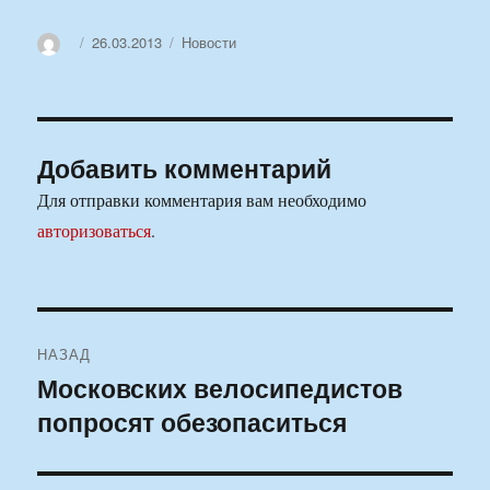
Автор
Опубликовано
Рубрики
26.03.2013
Новости
Добавить комментарий
Для отправки комментария вам необходимо
авторизоваться
.
Навигация
НАЗАД
по
Московских велосипедистов
Предыдущая
попросят обезопаситься
запись:
записям