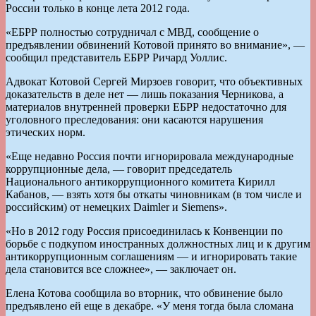
России только в конце лета 2012 года.
«ЕБРР полностью сотрудничал с МВД, сообщение о
предъявлении обвинений Котовой принято во внимание», —
сообщил представитель ЕБРР Ричард Уоллис.
Адвокат Котовой Сергей Мирзоев говорит, что объективных
доказательств в деле нет — лишь показания Черникова, а
материалов внутренней проверки ЕБРР недостаточно для
уголовного преследования: они касаются нарушения
этических норм.
«Еще недавно Россия почти игнорировала международные
коррупционные дела, — говорит председатель
Национального антикоррупционного комитета Кирилл
Кабанов, — взять хотя бы откаты чиновникам (в том числе и
российским) от немецких Daimler и Siemens».
«Но в 2012 году Россия присоединилась к Конвенции по
борьбе с подкупом иностранных должностных лиц и к другим
антикоррупционным соглашениям — и игнорировать такие
дела становится все сложнее», — заключает он.
Елена Котова сообщила во вторник, что обвинение было
предъявлено ей еще в декабре. «У меня тогда была сломана