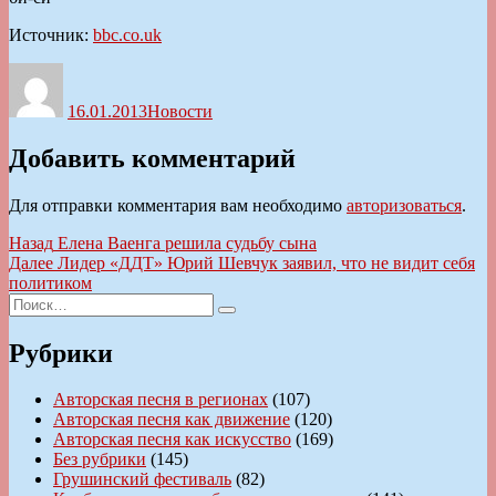
Источник:
bbc.co.uk
Автор
Опубликовано
Рубрики
16.01.2013
Новости
Добавить комментарий
Для отправки комментария вам необходимо
авторизоваться
.
Навигация
Предыдущая
Назад
Елена Ваенга решила судьбу сына
запись:
Следующая
Далее
Лидер «ДДТ» Юрий Шевчук заявил, что не видит себя
по
запись:
политиком
записям
Искать:
Поиск
Рубрики
Авторская песня в регионах
(107)
Авторская песня как движение
(120)
Авторская песня как искусство
(169)
Без рубрики
(145)
Грушинский фестиваль
(82)