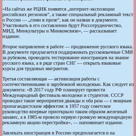
«На сайтах же РЦНК появятся „интернет-экспозиции
российских регионов“, а также специальный рекламный текст
о России — „гимн в прозе“, как он назван в документе.
Участвовать в его составлении будут Россотрудничество,
МИД, Минкультуры и Минкомсвязи», — рассказывает
издание.
Второе направление в работе — продвижение русского языка.
В документе предлагается поддерживать русскоязычные СМИ
за рубежом, проводить тестирование иностранцев на знание
русского языка, а в ряде стран СНГ — открыть языковые
курсы для трудовых мигрантов.
Третья составляющая — активизация работы с
соотечественниками и зарубежной молодежью. Как следует из
документа: «В 2017 году РФ планирует провести
Международный фестиваль молодежи и студентов. СССР
проводил такие мероприятия дважды и оба раза — с мощным
пропагандистским эффектом: в 1957 году советское
руководство впервые приоткрыло таким образом железный
занавес, а в 1985-м провело первую громкую международную
рекламную акцию перестройки», — напоминает издание.
Завлекать иностранцев в Россию предполагается и на