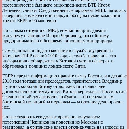
посредничестве бывшего вице-президента ВТБ Игоря
Лебедева, считает Следственный департамент МВД, пыталась
совершить коммерческий подкуп: обещала некой компании
кредит ЕБРР в 95 млн евро.
По словам сотрудника МВД, компания принадлежит
живущему в Лондоне Игорю Черникову, российскому
предпринимателю и бывшему чиновнику минприроды.
Сам Черников и подал заявление в службу внутреннего
контроля ЕБРР весной 2010 года, а служба проверила его
информацию, обнаружила у Котовой счета в офшорах и
обратилась в полицию лондонского Сити.
ЕБРР передал информацию правительству России, и в декабре
2010 года тогдашний председатель правительства Владимир
Путин освободил Котову от должности и снял с нее
дипломатический иммунитет. Котова вернулась в Россию, где
Следственный департамент возбудил — по переданным
британской полицией материалам — уголовное дело против
нее.
Но расследовать его долгое время не получалось:
потерпевший Черников на повестки из Москвы не
реагировал, а британские власти откликнулись на запросы из