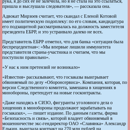
рука, я до сих ее не залечила, но я не стала на это ссылаться,
пришла и выслушала следователя», — рассказала она.
Адвокат Мирзоев считает, что скандал с Еленой Котовой
имеет политическую подоплеку: по его словам, кандидатура
его подзащитной рассматривалась на должность заместителя
президента ЕБРР, и это устраивало далеко не всех.
Представитель ЕБРР отметил, что для банка «ситуация была
беспрецедентная»: «Мы впервые лишили иммунитета
представителя страны-участника и считаем, что мы
поступили правильно».
«У нас к ним претензий не возникало»
«Известия» рассказывают, что госзаказы выигрывает
обвиняемый по делу «Оборонсервиса». Компания, которая, по
версии Следственного комитета, замешана в хищениях в
минобороны, претендует на новые госконтракты.
«Даже находясь в СИЗО, фигуранты уголовного дела о
хищениях в минобороны продолжают зарабатывать на
госзаказах», — пишет издание. По данным газеты, фирма
«Безопасность и связь», которой владеет обвиняемый в
мошенничестве экс-гендиректор ОАО «Славянка» Александр
Елькин, выиграла контракт на 270 млн рублей на