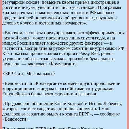
регулярной основе: повысить квоты приема иностранцев в
российские вузы, увеличить число участников «Программы
краткосрочных ознакомительных поездок в РФ молодых
представителей политических, общественных, научных и
деловых кругов иностранных государств».
«Впрочем, эксперты предупреждают, что эффект применения
„мягкой силы“ может проявиться лишь спустя годы, а на
имидж России влияет множество других факторов — в
частности, восприятие за рубежом событий внутри самой РФ.
Как показала прошлогодняя история с Pussy Riot, резкое
ухудшение образа страны может произойти буквально за
неделю», — заключает «Коммерсант».
ЕБРР-Сити-Москва-далее?
«Ведомости» и «Коммерсант» комментируют продолжение
коррупционного скандала с российскими сотрудниками
Европейского банка реконструкции и развития.
«Предъявлено обвинение Елене Котовой и Игорю Лебедеву,
которые, считает следствие, пытались получить 1 млн
долларов за гарантию выдачи кредита ЕБРР», — сообщают
«Ведомости».
Вице-президент ЕБРР от России Елена Котова при