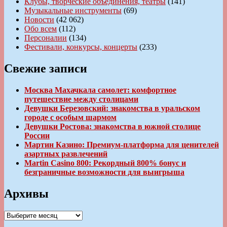
Клубы, творческие объединения, театры
(141)
Музыкальные инструменты
(69)
Новости
(42 062)
Обо всем
(112)
Персоналии
(134)
Фестивали, конкурсы, концерты
(233)
Свежие записи
Москва Махачкала самолет: комфортное
путешествие между столицами
Девушки Березовский: знакомства в уральском
городе с особым шармом
Девушки Ростова: знакомства в южной столице
России
Мартин Казино: Премиум-платформа для ценителей
азартных развлечений
Martin Casino 800: Рекордный 800% бонус и
безграничные возможности для выигрыша
Архивы
Архивы