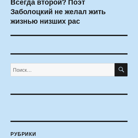
Всегда второй? Поэт
Следующая
Заболоцкий не желал жить
запись:
жизнью низших рас
ПО
Искать:
РУБРИКИ