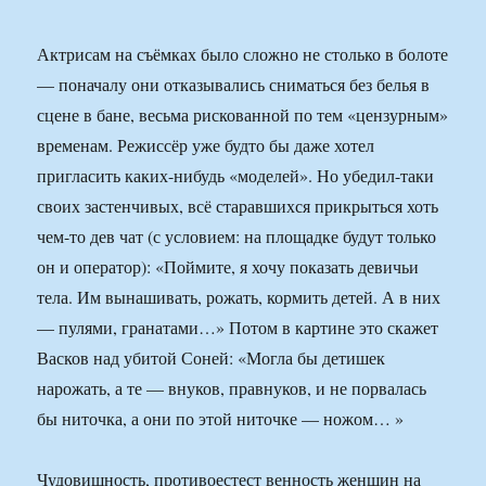
Актрисам на съёмках было сложно не столько в болоте
— поначалу они отказывались сниматься без белья в
сцене в бане, весьма рискованной по тем «цензурным»
временам. Режиссёр уже будто бы даже хотел
пригласить каких-нибудь «моделей». Но убедил-таки
своих застенчивых, всё старавшихся прикрыться хоть
чем-то дев чат (с условием: на площадке будут только
он и оператор): «Поймите, я хочу показать девичьи
тела. Им вынашивать, рожать, кормить детей. А в них
— пулями, гранатами…» Потом в картине это скажет
Васков над убитой Соней: «Могла бы детишек
нарожать, а те — внуков, правнуков, и не порвалась
бы ниточка, а они по этой ниточке — ножом… »
Чудовищность, противоестест венность женщин на