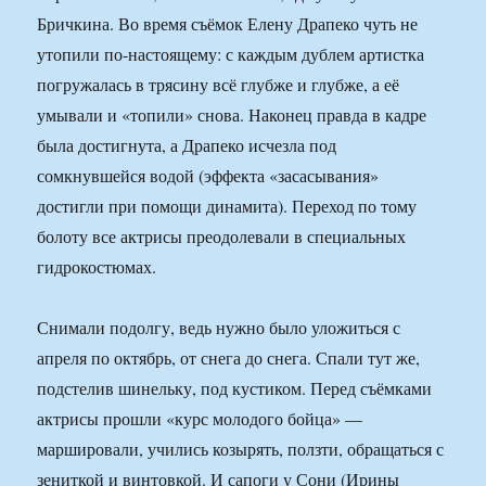
Бричкина. Во время съёмок Елену Драпеко чуть не
утопили по-настоящему: с каждым дублем артистка
погружалась в трясину всё глубже и глубже, а её
умывали и «топили» снова. Наконец правда в кадре
была достигнута, а Драпеко исчезла под
сомкнувшейся водой (эффекта «засасывания»
достигли при помощи динамита). Переход по тому
болоту все актрисы преодолевали в специальных
гидрокостюмах.
Снимали подолгу, ведь нужно было уложиться с
апреля по октябрь, от снега до снега. Спали тут же,
подстелив шинельку, под кустиком. Перед съёмками
актрисы прошли «курс молодого бойца» —
маршировали, учились козырять, ползти, обращаться с
зениткой и винтовкой. И сапоги у Сони (Ирины