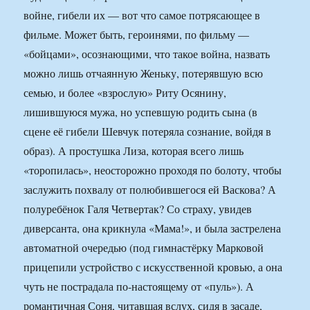
войне, гибели их — вот что самое потрясающее в
фильме. Может быть, героинями, по фильму —
«бойцами», осознающими, что такое война, назвать
можно лишь отчаянную Женьку, потерявшую всю
семью, и более «взрослую» Риту Осянину,
лишившуюся мужа, но успевшую родить сына (в
сцене её гибели Шевчук потеряла сознание, войдя в
образ). А простушка Лиза, которая всего лишь
«торопилась», неосторожно проходя по болоту, чтобы
заслужить похвалу от полюбившегося ей Васкова? А
полуребёнок Галя Четвертак? Со страху, увидев
диверсанта, она крикнула «Мама!», и была застрелена
автоматной очередью (под гимнастёрку Марковой
прицепили устройство с искусственной кровью, а она
чуть не пострадала по-настоящему от «пуль»). А
романтичная Соня, читавшая вслух, сидя в засаде,