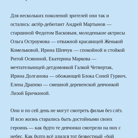
Для нескольких поколений зрителей они так и
остались: актёр-дебютант Андрей Мартынов —
старшиной Федотом Васковым, молоденькие актрисы
Ольга Остроумова — отважной красавицей Женькой
Комельковой, Ирина Шевчук — спокойной и стойкой
Ритой Осяниной, Екатерина Маркова —
мечтательницей-детдомовкой Галкой Четвертак,
Ирина Долганова — обожающей Блока Соней Гурвич,
Елена Драпеко — смешной деревенской девчонкой
Лизой Бричкиной.
Они и по сей день не могут смотреть фильм без слёз.
И всю жизнь старались быть достойными своих
героинь — как будто те девчонки смотрели на них с
небес. Как будто всё длился тот безвестный «бой